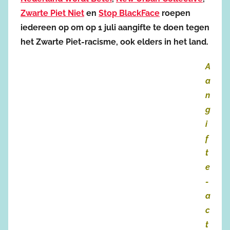
Zwarte Piet Niet
en
Stop BlackFace
roepen
iedereen op om op 1 juli aangifte te doen tegen
het Zwarte Piet-racisme, ook elders in het land.
A
a
n
g
i
f
t
e
-
a
c
t