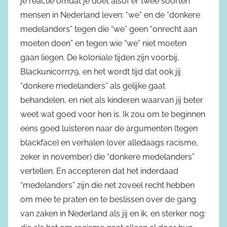
je reactie omdat je doet alsof er twee soorten
mensen in Nederland leven: “we” en de “donkere
medelanders” tegen die “we” geen “onrecht aan
moeten doen” en tegen wie “we” niet moeten
gaan liegen. De koloniale tijden zijn voorbij,
Blackunicorn79, en het wordt tijd dat ook jij
“donkere medelanders” als gelijke gaat
behandelen, en niet als kinderen waarvan jij beter
weet wat goed voor hen is. Ik zou om te beginnen
eens goed luisteren naar de argumenten (tegen
blackface) en verhalen (over alledaags racisme,
zeker in november) die “donkere medelanders”
vertellen. En accepteren dat het inderdaad
“medelanders” zijn die net zoveel recht hebben
om mee te praten en te beslissen over de gang
van zaken in Nederland als jij en ik, en sterker nog: