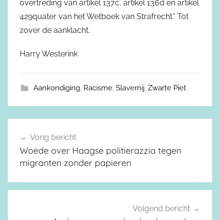
overtreding van artikel 137c, artikel 136d en artikel
429quater van het Wetboek van Strafrecht.” Tot
zover de aanklacht.
Harry Westerink
Aankondiging
,
Racisme
,
Slavernij
,
Zwarte Piet
Vorig bericht
Berichtnavigatie
Woede over Haagse politierazzia tegen
migranten zonder papieren
Volgend bericht