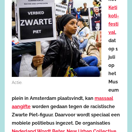
Keti
koti-
festi
val
,
dat
op 1
juli
op
het
Mus
Actie.
eum
plein in Amsterdam plaatsvindt, kan
massaal
aangifte
worden gedaan tegen de racistische
Zwarte Piet-figuur. Daarvoor wordt speciaal een
mobiele politiebus ingezet. De organisaties
Nederland Wordt Beter
,
New Urban Collective
,