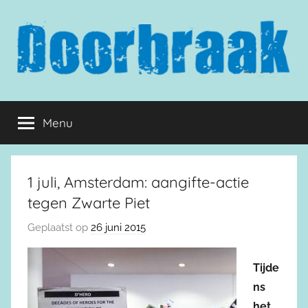
Naar
de
inhoud
springen
Doorbraak.eu
Menu
1 juli, Amsterdam: aangifte-actie
tegen Zwarte Piet
Geplaatst op
26 juni 2015
Tijde
ns
het