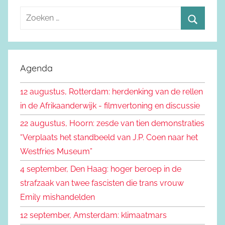
Z
o
Z
e
o
k
e
Agenda
e
k
n
12 augustus, Rotterdam: herdenking van de rellen
e
n
in de Afrikaanderwijk - filmvertoning en discussie
n
a
22 augustus, Hoorn: zesde van tien demonstraties
a
“Verplaats het standbeeld van J.P. Coen naar het
r
Westfries Museum”
:
4 september, Den Haag: hoger beroep in de
strafzaak van twee fascisten die trans vrouw
Emily mishandelden
12 september, Amsterdam: klimaatmars