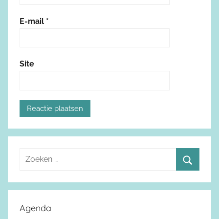
E-mail
*
Site
Z
o
Z
e
o
k
e
Agenda
e
k