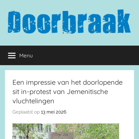
Naar
de
inhoud
springen
Doorbraak.eu
Menu
Een impressie van het doorlopende
sit in-protest van Jemenitische
vluchtelingen
Geplaatst op
13 mei 2026