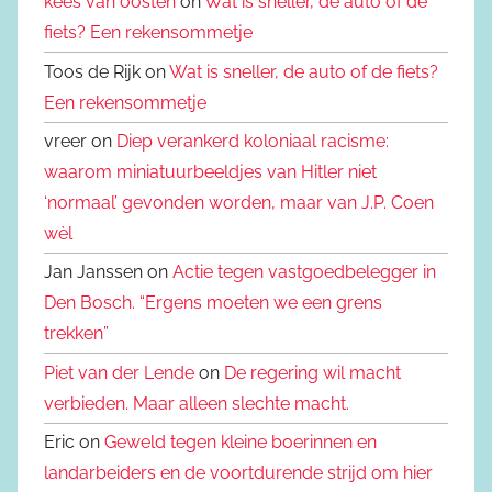
kees van oosten
on
Wat is sneller, de auto of de
fiets? Een rekensommetje
Toos de Rijk on
Wat is sneller, de auto of de fiets?
Een rekensommetje
vreer on
Diep verankerd koloniaal racisme:
waarom miniatuurbeeldjes van Hitler niet
‘normaal’ gevonden worden, maar van J.P. Coen
wèl
Jan Janssen on
Actie tegen vastgoedbelegger in
Den Bosch. “Ergens moeten we een grens
trekken”
Piet van der Lende
on
De regering wil macht
verbieden. Maar alleen slechte macht.
Eric on
Geweld tegen kleine boerinnen en
landarbeiders en de voortdurende strijd om hier