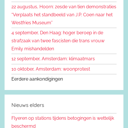
n
22 augustus, Hoorn: zesde van tien demonstraties
e
n
“Verplaats het standbeeld van J.P. Coen naar het
n
a
Westfries Museum”
a
4 september, Den Haag: hoger beroep in de
r
strafzaak van twee fascisten die trans vrouw
:
Emily mishandelden
12 september, Amsterdam: klimaatmars
10 oktober, Amsterdam: woonprotest
Eerdere aankondigingen
Nieuws elders
Flyeren op stations tijdens betogingen is wettelijk
beschermd