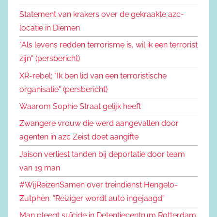
Statement van krakers over de gekraakte azc-
locatie in Diemen
"Als levens redden terrorisme is, wil ik een terrorist
zijn" (persbericht)
XR-rebel: "Ik ben lid van een terroristische
organisatie" (persbericht)
Waarom Sophie Straat gelijk heeft
Zwangere vrouw die werd aangevallen door
agenten in azc Zeist doet aangifte
Jaison verliest tanden bij deportatie door team
van 19 man
#WijReizenSamen over treindienst Hengelo-
Zutphen: “Reiziger wordt auto ingejaagd”
Man pleegt suïcide in Detentiecentrum Rotterdam