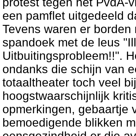
protest tegen het PvdA-v
een pamflet uitgedeeld da
Tevens waren er borden
spandoek met de leus "I
Uitbuitingsprobleem!!". He
ondanks die schijn van e
totaaltheater toch veel b
hoogstwaarschijnlijk krit
opmerkingen, gebaartje va
bemoedigende blikken ma
eensgezindheid er die av