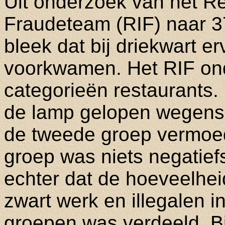
Uit onderzoek van het Reg
Fraudeteam (RIF) naar 3
bleek dat bij driekwart 
voorkwamen. Het RIF ond
categorieën restaurants
de lamp gelopen wegens o
de tweede groep vermoe
groep was niets negatief
echter dat de hoeveelhei
zwart werk en illegalen in
groepen was verdeeld. Bi