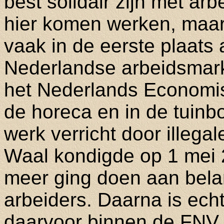
best solidair zijn met ar
hier komen werken, maar
vaak in de eerste plaats
Nederlandse arbeidsmark
het Nederlands Economisc
de horeca en in de tuinb
werk verricht door illega
Waal kondigde op 1 mei
meer ging doen aan belan
arbeiders. Daarna is ech
daarvoor binnen de FNV n