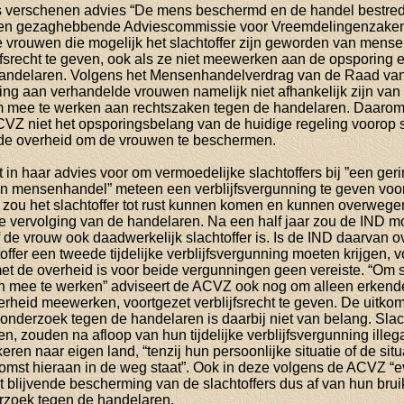
s verschenen advies “De mens beschermd en de handel bestrede
ingen gezaghebbende Adviescommissie voor Vreemdelingenzake
e vrouwen die mogelijk het slachtoffer zijn geworden van mens
lijfsrecht te geven, ook als ze niet meewerken aan de opsporing 
ndelaren. Volgens het Mensenhandelverdrag van de Raad va
ing aan verhandelde vrouwen namelijk niet afhankelijk zijn van
m mee te werken aan rechtszaken tegen de handelaren. Daaro
VZ niet het opsporingsbelang van de huidige regeling voorop 
 de overheid om de vrouwen te beschermen.
 in haar advies voor om vermoedelijke slachtoffers bij ”een ger
n mensenhandel” meteen een verblijfsvergunning te geven voor 
e zou het slachtoffer tot rust kunnen komen en kunnen overweg
 vervolging van de handelaren. Na een half jaar zou de IND m
 de vrouw ook daadwerkelijk slachtoffer is. Is de IND daarvan o
offer een tweede tijdelijke verblijfsvergunning moeten krijgen, v
 de overheid is voor beide vergunningen geen vereiste. “Om sl
h mee te werken” adviseert de ACVZ ook nog om alleen erkende
erheid meewerken, voortgezet verblijfsrecht te geven. De uitkom
k onderzoek tegen de handelaren is daarbij niet van belang. Slac
n, zouden na afloop van hun tijdelijke verblijfsvergunning ille
ren naar eigen land, “tenzij hun persoonlijke situatie of de situa
omst hieraan in de weg staat”. Ook in deze volgens de ACVZ “e
t blijvende bescherming van de slachtoffers dus af van hun bru
rzoek tegen de handelaren.