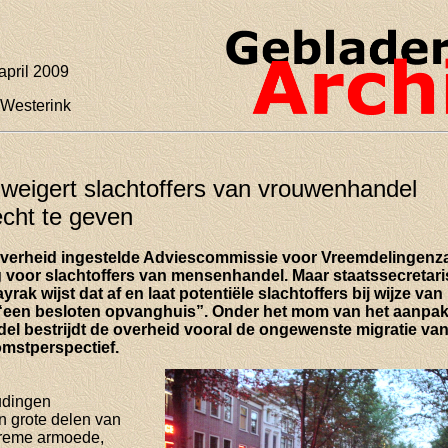
april 2009
 Westerink
 weigert slachtoffers van vrouwenhandel
recht te geven
verheid ingestelde Adviescommissie voor Vreemdelingenz
voor slachtoffers van mensenhandel. Maar staatssecretaris
rak wijst dat af en laat potentiële slachtoffers bij wijze van 
 “een besloten opvanghuis”. Onder het mom van het aanpa
l bestrijdt de overheid vooral de ongewenste migratie va
mstperspectief.
udingen
n grote delen van
treme armoede,