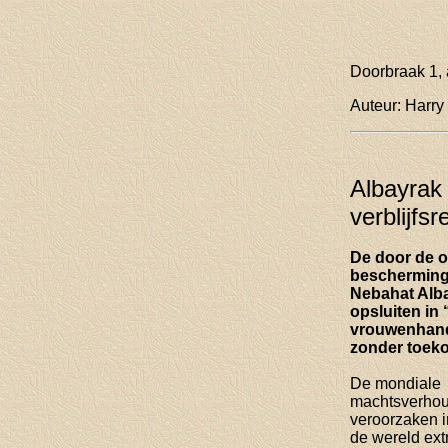
Doorbraak 1, 
Auteur: Harry
Albayrak
verblijfs
De door de o
bescherming 
Nebahat Albay
opsluiten in
vrouwenhande
zonder toeko
De mondiale
machtsverho
veroorzaken i
de wereld ex