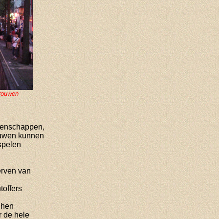
vrouwen
genschappen,
rouwen kunnen
spelen
erven van
offers
 hen
r de hele