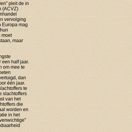
n” pleit de in
n (ACVZ)
enhandel
en vervolging
n Europa mag
 hun
m moet
staan, maar
ingste
een half jaar.
en om mee te
oeten
vertuigd, dan
oor één jaar.
achtoffers te
 slachtoffers
st van het
htoffers die
gaal worden en
tie in het
venwichtige”
ikbaarheid