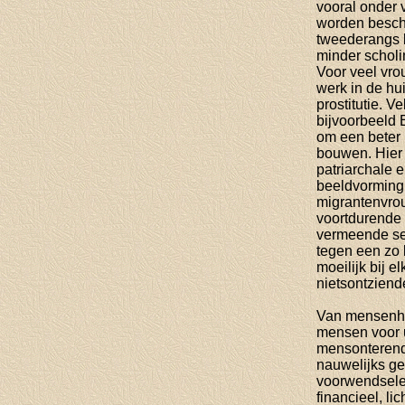
vooral onder
worden besc
tweederangs b
minder schol
Voor veel vro
werk in de hu
prostitutie. V
bijvoorbeeld 
om een beter 
bouwen. Hier 
patriarchale e
beeldvorming
migrantenvro
voortdurende
vermeende se
tegen een zo 
moeilijk bij 
nietsontzien
Van mensenha
mensen voor u
mensonterend
nauwelijks g
voorwendselen
financieel, li