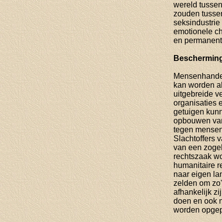
wereld tussen
zouden tussen
seksindustrie
emotionele ch
en permanente
Bescherming
Mensenhandel
kan worden als
uitgebreide v
organisaties 
getuigen kunne
opbouwen van
tegen mensen
Slachtoffers 
van een zogeh
rechtszaak wo
humanitaire 
naar eigen lan
zelden om zo'
afhankelijk z
doen en ook ni
worden opgep