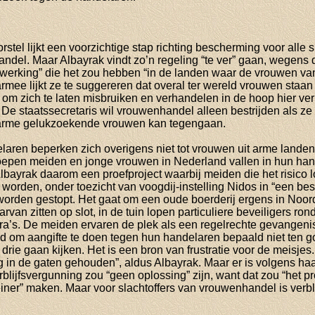
tel lijkt een voorzichtige stap richting bescherming voor alle s
del. Maar Albayrak vindt zo’n regeling “te ver” gaan, wegens d
werking” die het zou hebben “in de landen waar de vrouwen v
mee lijkt ze te suggereren dat overal ter wereld vrouwen staan 
om zich te laten misbruiken en verhandelen in de hoop hier verbl
De staatssecretaris wil vrouwenhandel alleen bestrijden als ze 
 arme gelukzoekende vrouwen kan tegengaan.
ren beperken zich overigens niet tot vrouwen uit arme landen
oepen meiden en jonge vrouwen in Nederland vallen in hun ha
bayrak daarom een proefproject waarbij meiden die het risico 
 worden, onder toezicht van voogdij-instelling Nidos in “een bes
orden gestopt. Het gaat om een oude boerderij ergens in Noor
van zitten op slot, in de tuin lopen particuliere beveiligers ron
’s. De meiden ervaren de plek als een regelrechte gevangeni
d om aangifte te doen tegen hun handelaren bepaald niet ten g
 drie gaan kijken. Het is een bron van frustratie voor de meisje
g in de gaten gehouden”, aldus Albayrak. Maar er is volgens ha
rblijfsvergunning zou “geen oplossing” zijn, want dat zou “het 
leiner” maken. Maar voor slachtoffers van vrouwenhandel is verblij