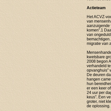
Actieteam
Het ACVZ-voors
van mensenhan
aanzuigende 
komen”.1 Daar
van ongeduld 
bemachtigen. 
migratie van
Mensenhandela
kwetsbare gr
2008 begon Al
verhandeld te
opvanghuis” w
De deuren daar
hangen camera
hun bereidhei
er een keer of
24 uur per da
keus”. Een ve
groter, niet k
de oplossing.