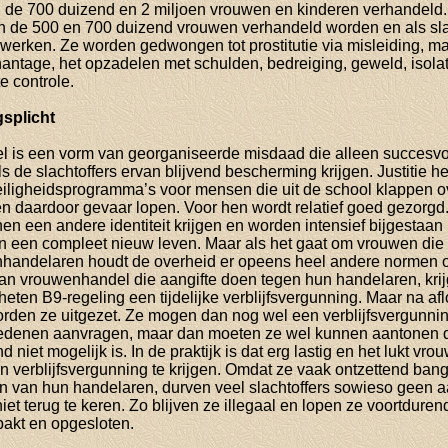
 de 700 duizend en 2 miljoen vrouwen en kinderen verhandeld.
 de 500 en 700 duizend vrouwen verhandeld worden en als sla
 werken. Ze worden gedwongen tot prostitutie via misleiding, ma
antage, het opzadelen met schulden, bedreiging, geweld, isolati
 controle.
splicht
 is een vorm van georganiseerde misdaad die alleen succesvo
 de slachtoffers ervan blijvend bescherming krijgen. Justitie he
eiligheidsprogramma’s voor mensen die uit de school klappen o
en daardoor gevaar lopen. Voor hen wordt relatief goed gezorgd
n een andere identiteit krijgen en worden intensief bijgestaan b
 een compleet nieuw leven. Maar als het gaat om vrouwen die
handelaren houdt de overheid er opeens heel andere normen o
van vrouwenhandel die aangifte doen tegen hun handelaren, kri
eten B9-regeling een tijdelijke verblijfsvergunning. Maar na af
rden ze uitgezet. Ze mogen dan nog wel een verblijfsvergunn
redenen aanvragen, maar dan moeten ze wel kunnen aantonen d
d niet mogelijk is. In de praktijk is dat erg lastig en het lukt vr
n verblijfsvergunning te krijgen. Omdat ze vaak ontzettend ban
ijn van hun handelaren, durven veel slachtoffers sowieso geen aa
et terug te keren. Zo blijven ze illegaal en lopen ze voortdurend
akt en opgesloten.