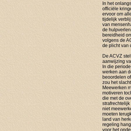
In het onlang
officiële kr
ervoor om all
tijdelijk verb
van mensenha
de hulpverlen
bereidheid o
volgens de AC
de plicht van
De ACVZ stelt
aanwijzing va
In die period
werken aan de
beoordelen of
zou het slacht
Meewerken met
motiveren toc
die met de ov
strafrechtelij
niet meewerke
moeten terugke
land van herk
regeling hang
voor het onde