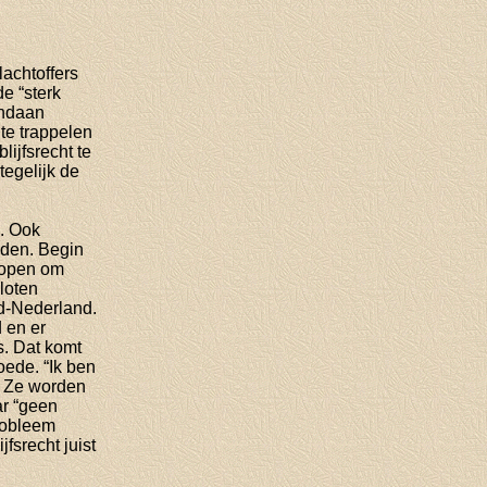
lachtoffers
e “sterk
andaan
te trappelen
ijfsrecht te
tegelijk de
. Ook
nden. Begin
lopen om
loten
d-Nederland.
d en er
s. Dat komt
oede. “Ik ben
s. Ze worden
ar “geen
probleem
fsrecht juist