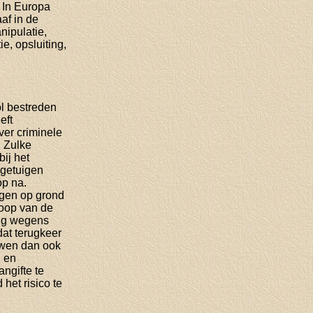
 In Europa
af in de
nipulatie,
e, opsluiting,
l bestreden
eft
ver criminele
. Zulke
ij het
 getuigen
p na.
jgen op grond
loop van de
ing wegens
at terugkeer
ouwen dan ook
g en
ngifte te
 het risico te