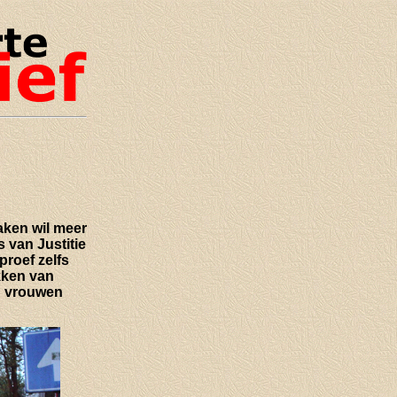
aken wil meer
 van Justitie
proef zelfs
kken van
n vrouwen