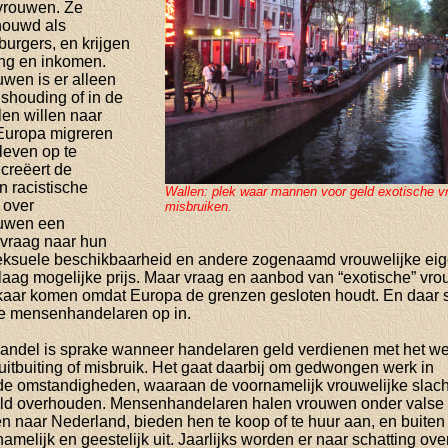
 vrouwen. Ze
houwd als
urgers, en krijgen
ing en inkomen.
uwen is er alleen
ishouding of in de
elen willen naar
Europa migreren
leven op te
creëert de
n racistische
Wallen: plek waar mannen voor geld exotische 
 over
misbruiken.
uwen een
 vraag naar hun
ksuele beschikbaarheid en andere zogenaamd vrouwelijke ei
laag mogelijke prijs. Maar vraag en aanbod van “exotische” v
elkaar komen omdat Europa de grenzen gesloten houdt. En daar 
de mensenhandelaren op in.
ndel is sprake wanneer handelaren geld verdienen met het w
itbuiting of misbruik. Het gaat daarbij om gedwongen werk in
e omstandigheden, waaraan de voornamelijk vrouwelijke slacht
eld overhouden. Mensenhandelaren halen vrouwen onder valse
 naar Nederland, bieden hen te koop of te huur aan, en buiten
chamelijk en geestelijk uit. Jaarlijks worden er naar schatting ove