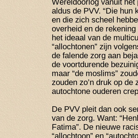
Wereldoorlog vanuit het
aldus de PVV. “Die hun 
en die zich scheel hebbe
overheid en de rekening
het ideaal van de multic
“allochtonen” zijn volg
de falende zorg aan beja
de voortdurende bezuini
maar “de moslims” zoud
zouden zo’n druk op de 
autochtone ouderen crep
De PVV pleit dan ook ser
van de zorg. Want: “Henk
Fatima”. De nieuwe racis
“allochtoon” en “autocht