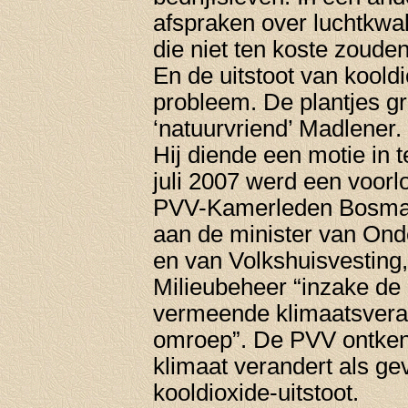
afspraken over luchtkwal
die niet ten koste zoude
En de uitstoot van koold
probleem. De plantjes gr
‘natuurvriend’ Madlener.
Hij diende een motie in 
juli 2007 werd een voorl
PVV-Kamerleden Bosma 
aan de minister van Ond
en van Volkshuisvesting
Milieubeheer “inzake de
vermeende klimaatsveran
omroep”. De PVV ontkent
klimaat verandert als ge
kooldioxide-uitstoot.