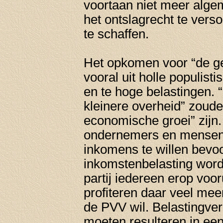
voortaan niet meer alge
het ontslagrecht te ver
te schaffen.
Het opkomen voor “de g
vooral uit holle populist
en te hoge belastingen. 
kleinere overheid” zoude
economische groei” zijn.
ondernemers en mensen
inkomens te willen bevoo
inkomstenbelasting word
partij iedereen erop voo
profiteren daar veel mee
de PVV wil. Belastingver
moeten resulteren in een