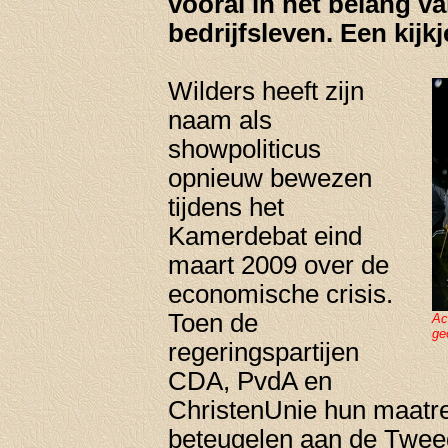
vooral in het belang v
bedrijfsleven. Een kijk
Wilders heeft zijn
naam als
showpoliticus
opnieuw bewezen
tijdens het
Kamerdebat eind
maart 2009 over de
economische crisis.
Toen de
Ac
ge
regeringspartijen
CDA, PvdA en
ChristenUnie hun maatre
beteugelen aan de Twee