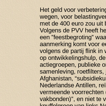
Het geld voor verbeterin
wegen, voor belastingver
met de 400 euro zou uit
Volgens de PVV heeft he
een ”feestbegroting” waar
aanmerking komt voor ee
volgens de partij flink i
op ontwikkelingshulp, de
actiegroepen, publieke o
samenleving, roetfilters, j
Afghanistan, “subsidieku
Nederlandse Antillen, reïn
vermeende voorrechten 
vakbonden)”, en niet te
knuffelgroep van links N