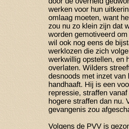
door de overheid gedwo
werken voor hun uitkeri
omlaag moeten, want he
zou nu zo klein zijn dat
worden gemotiveerd om a
wil ook nog eens de bijs
werklozen die zich volg
werkwillig opstellen, en
overlaten. Wilders streef
desnoods met inzet van h
handhaaft. Hij is een vo
repressie, straffen van
hogere straffen dan nu. V
gevangenis zou afgesch
Volgens de PVV is gezo