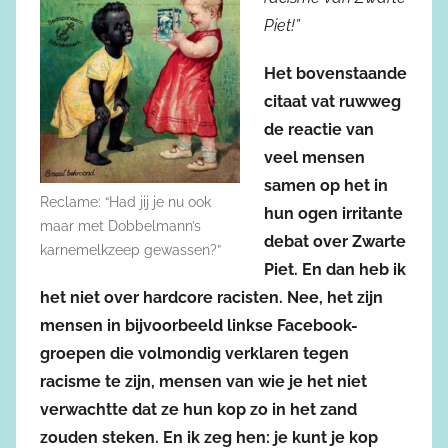
Piet!”
Het bovenstaande
citaat vat ruwweg
de reactie van
veel mensen
samen op het in
Reclame: “Had jij je nu ook
hun ogen irritante
maar met Dobbelmann’s
debat over Zwarte
karnemelkzeep gewassen?”
Piet. En dan heb ik
het niet over hardcore racisten. Nee, het zijn
mensen in bijvoorbeeld linkse Facebook-
groepen die volmondig verklaren tegen
racisme te zijn, mensen van wie je het niet
verwachtte dat ze hun kop zo in het zand
zouden steken. En ik zeg hen: je kunt je kop