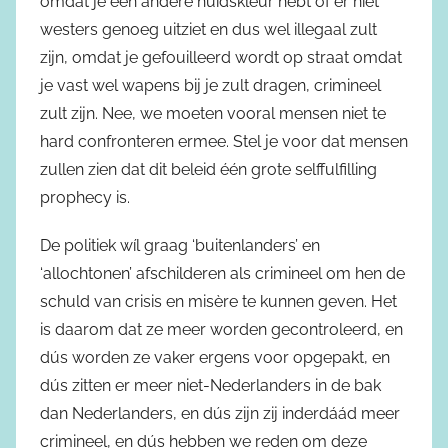
omdat je een andere huidskleur hebt of er niet
westers genoeg uitziet en dus wel illegaal zult
zijn, omdat je gefouilleerd wordt op straat omdat
je vast wel wapens bij je zult dragen, crimineel
zult zijn. Nee, we moeten vooral mensen niet te
hard confronteren ermee. Stel je voor dat mensen
zullen zien dat dit beleid één grote selffulfilling
prophecy is.
De politiek wíl graag ‘buitenlanders’ en
‘allochtonen’ afschilderen als crimineel om hen de
schuld van crisis en misère te kunnen geven. Het
is daarom dat ze meer worden gecontroleerd, en
dús worden ze vaker ergens voor opgepakt, en
dús zitten er meer niet-Nederlanders in de bak
dan Nederlanders, en dús zijn zij inderdáád meer
crimineel, en dús hebben we reden om deze