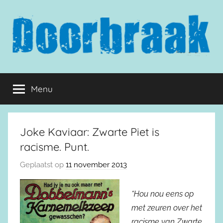
Naar
de
inhoud
springen
Doorbraak.eu
Menu
Joke Kaviaar: Zwarte Piet is
racisme. Punt.
Geplaatst op
11 november 2013
“Hou nou eens op
met zeuren over het
racisme van Zwarte