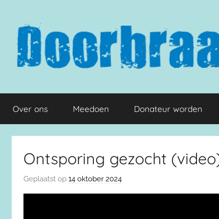
Naar
de
inhoud
springen
Doorbraak.eu
Over ons
Meedoen
Donateur worden
Ontsporing gezocht (video
Geplaatst op
14 oktober 2024