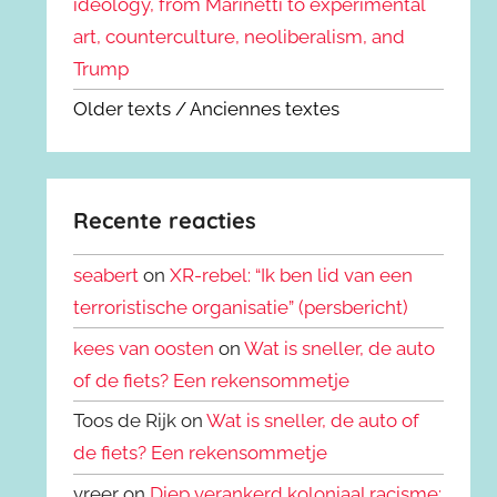
ideology, from Marinetti to experimental
art, counterculture, neoliberalism, and
Trump
Older texts / Anciennes textes
Recente reacties
seabert
on
XR-rebel: “Ik ben lid van een
terroristische organisatie” (persbericht)
kees van oosten
on
Wat is sneller, de auto
of de fiets? Een rekensommetje
Toos de Rijk on
Wat is sneller, de auto of
de fiets? Een rekensommetje
vreer on
Diep verankerd koloniaal racisme: