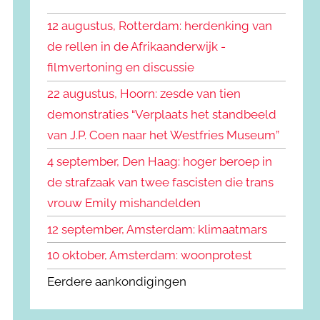
k
n
e
12 augustus, Rotterdam: herdenking van
n
n
de rellen in de Afrikaanderwijk -
a
filmvertoning en discussie
a
r
22 augustus, Hoorn: zesde van tien
:
demonstraties “Verplaats het standbeeld
van J.P. Coen naar het Westfries Museum”
4 september, Den Haag: hoger beroep in
de strafzaak van twee fascisten die trans
vrouw Emily mishandelden
12 september, Amsterdam: klimaatmars
10 oktober, Amsterdam: woonprotest
Eerdere aankondigingen