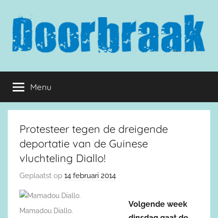
Naar
de
inhoud
springen
Doorbraak.eu
Menu
Protesteer tegen de dreigende
deportatie van de Guinese
vluchteling Diallo!
Geplaatst op
14 februari 2014
Volgende week
Mamadou Diallo.
dinsdag gaat de