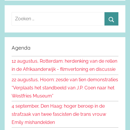
Z
o
Z
e
o
k
e
Agenda
e
k
n
12 augustus, Rotterdam: herdenking van de rellen
e
n
in de Afrikaanderwijk - filmvertoning en discussie
n
a
22 augustus, Hoorn: zesde van tien demonstraties
a
“Verplaats het standbeeld van J.P. Coen naar het
r
Westfries Museum”
:
4 september, Den Haag: hoger beroep in de
strafzaak van twee fascisten die trans vrouw
Emily mishandelden