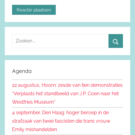
Z
o
Z
e
o
k
e
Agenda
e
k
n
22 augustus, Hoorn: zesde van tien demonstraties
e
n
“Verplaats het standbeeld van J.P. Coen naar het
n
a
Westfries Museum”
a
4 september, Den Haag: hoger beroep in de
r
strafzaak van twee fascisten die trans vrouw
:
Emily mishandelden