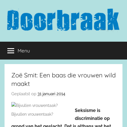
Naar
de
inhoud
springen
Doorbraak.eu
Menu
Zoë Smit: Een baas die vrouwen wild
maakt
Geplaatst op
31 januari 2014
Seksisme is
Bijvullen vrouwentaak?
discriminatie op
grond van het geslacht. Dat is althans wat het