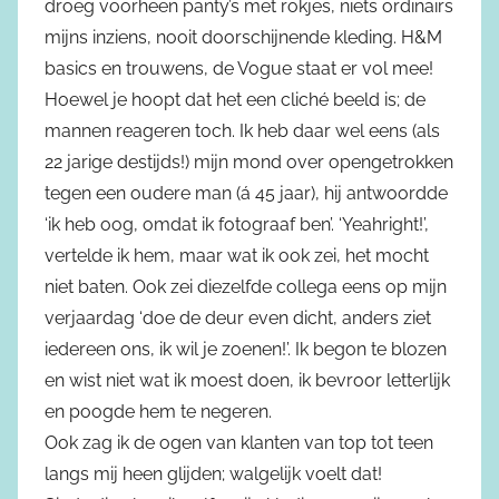
droeg voorheen panty’s met rokjes, niets ordinairs
mijns inziens, nooit doorschijnende kleding. H&M
basics en trouwens, de Vogue staat er vol mee!
Hoewel je hoopt dat het een cliché beeld is; de
mannen reageren toch. Ik heb daar wel eens (als
22 jarige destijds!) mijn mond over opengetrokken
tegen een oudere man (á 45 jaar), hij antwoordde
‘ik heb oog, omdat ik fotograaf ben’. ‘Yeahright!’,
vertelde ik hem, maar wat ik ook zei, het mocht
niet baten. Ook zei diezelfde collega eens op mijn
verjaardag ‘doe de deur even dicht, anders ziet
iedereen ons, ik wil je zoenen!’. Ik begon te blozen
en wist niet wat ik moest doen, ik bevroor letterlijk
en poogde hem te negeren.
Ook zag ik de ogen van klanten van top tot teen
langs mij heen glijden; walgelijk voelt dat!