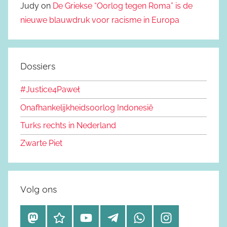
Judy on
De Griekse “Oorlog tegen Roma” is de
nieuwe blauwdruk voor racisme in Europa
Dossiers
#Justice4Paweł
Onafhankelijkheidsoorlog Indonesië
Turks rechts in Nederland
Zwarte Piet
Volg ons
M
B
Y
T
W
I