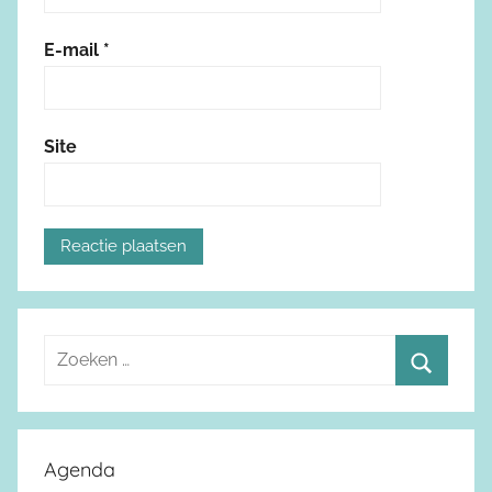
E-mail
*
Site
Z
o
Z
e
o
k
e
Agenda
e