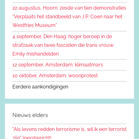
k
n
22 augustus, Hoorn: zesde van tien demonstraties
e
n
“Verplaats het standbeeld van J.P. Coen naar het
n
a
Westfries Museum”
a
4 september, Den Haag: hoger beroep in de
r
strafzaak van twee fascisten die trans vrouw
:
Emily mishandelden
12 september, Amsterdam: klimaatmars
10 oktober, Amsterdam: woonprotest
Eerdere aankondigingen
Nieuws elders
"Als levens redden terrorisme is, wil ik een terrorist
zijn" (persbericht)