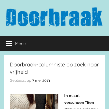
Naar
de
inhoud
springen
Doorbraak.eu
Menu
Doorbraak-columniste op zoek naar
vrijheid
Geplaatst op
7 mei 2013
In maart
verscheen “Een