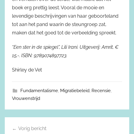
boek erg prettig leest. Vooral de mooie en
levendige beschrijvingen van haar geboorteland
tot aan het pand waarin de steungroep zat,
maken dat het goed tot de verbeelding spreekt.
“Een ster in de spiegel”, Lili Irani. Uitgeverij: Amrit, €
15,-. ISBN: 9789074897723.
Shirley de Vet
Fundamentalisme
,
Migratiebeleid
,
Recensie
,
Vrouwenstrijd
Vorig bericht
Berichtnavigatie