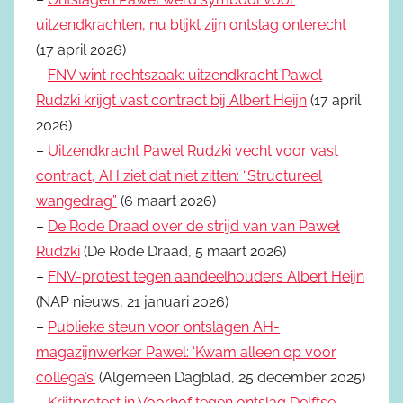
uitzendkrachten, nu blijkt zijn ontslag onterecht
(17 april 2026)
–
FNV wint rechtszaak: uitzendkracht Pawel
Rudzki krijgt vast contract bij Albert Heijn
(17 april
2026)
–
Uitzendkracht Pawel Rudzki vecht voor vast
contract, AH ziet dat niet zitten: “Structureel
wangedrag”
(6 maart 2026)
–
De Rode Draad over de strijd van van Paweł
Rudzki
(De Rode Draad, 5 maart 2026)
–
FNV-protest tegen aandeelhouders Albert Heijn
(NAP nieuws, 21 januari 2026)
–
Publieke steun voor ontslagen AH-
magazijnwerker Pawel: ‘Kwam alleen op voor
collega’s’
(Algemeen Dagblad, 25 december 2025)
–
Krijtprotest in Voorhof tegen ontslag Delftse