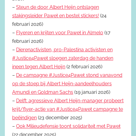
–
Steun de door Albert Heijn ontslagen
stakingsleider Paweł en bestel stickers!
(24
februari 2026)
–
Flyeren en krijten voor Paweł in Almelo
(17
februari 2026)
–
Dierenactivisten, pro-Palestina activisten en
#Justice4Paweł sloegen zaterdag de handen
ineen tegen Albert Heijn
(2 februari 2026)
–
De campagne #Justice4Paweł stond vanavond
op de stoep bij Albert Heijn-aandeelhouders
Amundi en Goldman Sachs
(19 januari 2026)
–
Delft: agressieve Albert Heijn-manager probeert
krijt/flyer-actie van #Justice4Paweł campagne te
beëindigen
(23 december 2025)
–
Ook Milieudefensie toont solidariteit met Paweł
(22 december 2025)