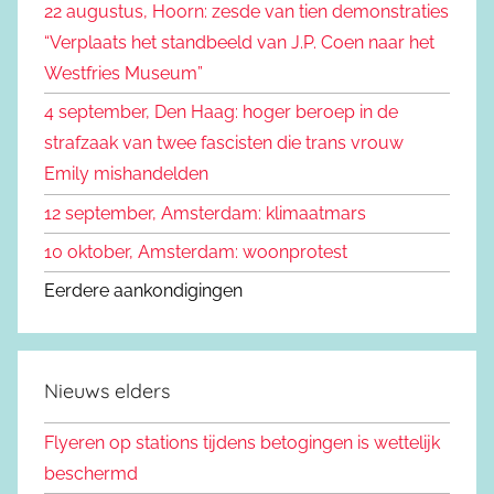
22 augustus, Hoorn: zesde van tien demonstraties
e
n
“Verplaats het standbeeld van J.P. Coen naar het
n
a
Westfries Museum”
a
4 september, Den Haag: hoger beroep in de
r
strafzaak van twee fascisten die trans vrouw
:
Emily mishandelden
12 september, Amsterdam: klimaatmars
10 oktober, Amsterdam: woonprotest
Eerdere aankondigingen
Nieuws elders
Flyeren op stations tijdens betogingen is wettelijk
beschermd