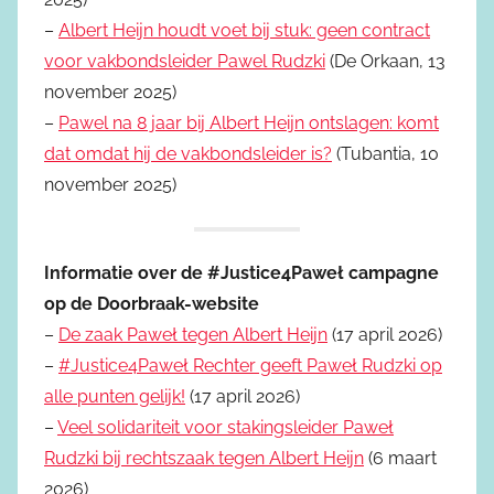
–
Albert Heijn houdt voet bij stuk: geen contract
voor vakbondsleider Pawel Rudzki
(De Orkaan, 13
november 2025)
–
Pawel na 8 jaar bij Albert Heijn ontslagen: komt
dat omdat hij de vakbondsleider is?
(Tubantia, 10
november 2025)
Informatie over de #Justice4Paweł campagne
op de Doorbraak-website
–
De zaak Paweł tegen Albert Heijn
(17 april 2026)
–
#Justice4Paweł Rechter geeft Paweł Rudzki op
alle punten gelijk!
(17 april 2026)
–
Veel solidariteit voor stakingsleider Paweł
Rudzki bij rechtszaak tegen Albert Heijn
(6 maart
2026)