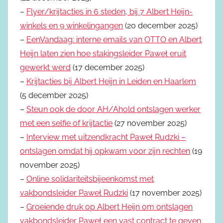
–
Flyer/krijtacties in 6 steden, bij 7 Albert Heijn-
winkels en 9 winkelingangen
(20 december 2025)
–
EenVandaag: interne emails van OTTO en Albert
Heijn laten zien hoe stakingsleider Paweł eruit
gewerkt werd
(17 december 2025)
–
Krijtacties bij Albert Heijn in Leiden en Haarlem
(5 december 2025)
–
Steun ook de door AH/Ahold ontslagen werker
met een selfie of krijtactie
(27 november 2025)
–
Interview met uitzendkracht Paweł Rudzki –
ontslagen omdat hij opkwam voor zijn rechten
(19
november 2025)
–
Online solidariteitsbijeenkomst met
vakbondsleider Paweł Rudzki
(17 november 2025)
–
Groeiende druk op Albert Heijn om ontslagen
vakbondsleider Paweł een vast contract te geven