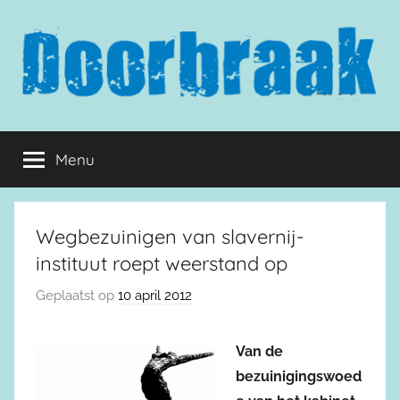
Naar
de
inhoud
springen
Doorbraak.eu
Menu
Wegbezuinigen van slavernij-
instituut roept weerstand op
Geplaatst op
10 april 2012
Van de
bezuinigingswoed