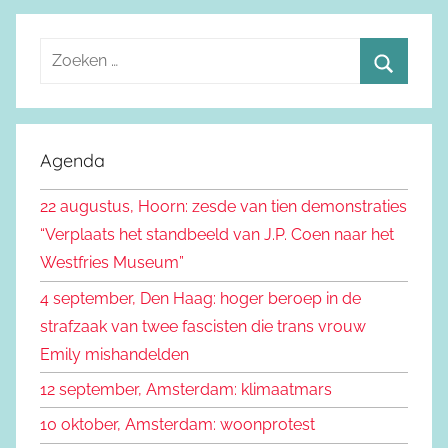
Z
o
Z
e
o
k
e
Agenda
e
k
n
22 augustus, Hoorn: zesde van tien demonstraties
e
n
“Verplaats het standbeeld van J.P. Coen naar het
n
a
Westfries Museum”
a
4 september, Den Haag: hoger beroep in de
r
strafzaak van twee fascisten die trans vrouw
:
Emily mishandelden
12 september, Amsterdam: klimaatmars
10 oktober, Amsterdam: woonprotest