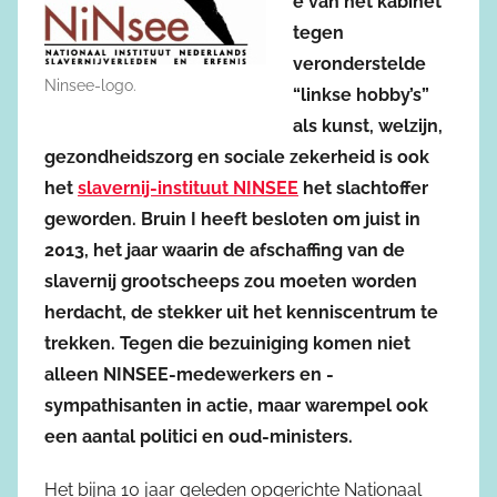
e van het kabinet
tegen
veronderstelde
Ninsee-logo.
“linkse hobby’s”
als kunst, welzijn,
gezondheidszorg en sociale zekerheid is ook
het
slavernij-instituut NINSEE
het slachtoffer
geworden. Bruin I heeft besloten om juist in
2013, het jaar waarin de afschaffing van de
slavernij grootscheeps zou moeten worden
herdacht, de stekker uit het kenniscentrum te
trekken. Tegen die bezuiniging komen niet
alleen NINSEE-medewerkers en -
sympathisanten in actie, maar warempel ook
een aantal politici en oud-ministers.
Het bijna 10 jaar geleden opgerichte Nationaal