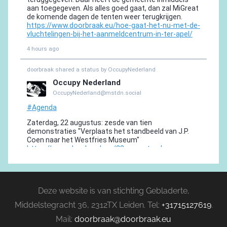
Deze website is van stichting Gebladerte,
Middelstegracht 36, 2312TX Leiden. Tel:
+31715127619
.
Mail:
doorbraak@doorbraak.eu