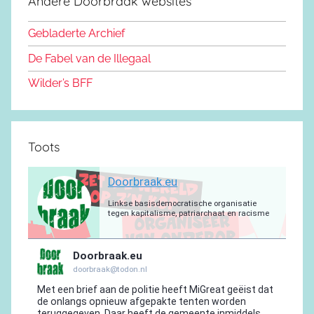
Andere Doorbraak websites
b
o
y
e
a
p
r
o
n
m
p
a
Gebladerte Archief
o
m
De Fabel van de Illegaal
k
Wilder’s BFF
Toots