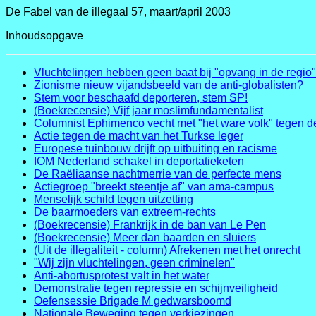
De Fabel van de illegaal 57, maart/april 2003
Inhoudsopgave
Vluchtelingen hebben geen baat bij "opvang in de regio"
Zionisme nieuw vijandsbeeld van de anti-globalisten?
Stem voor beschaafd deporteren, stem SP!
(Boekrecensie) Vijf jaar moslimfundamentalist
Columnist Ephimenco vecht met "het ware volk" tegen 
Actie tegen de macht van het Turkse leger
Europese tuinbouw drijft op uitbuiting en racisme
IOM Nederland schakel in deportatieketen
De Raëliaanse nachtmerrie van de perfecte mens
Actiegroep "breekt steentje af" van ama-campus
Menselijk schild tegen uitzetting
De baarmoeders van extreem-rechts
(Boekrecensie) Frankrijk in de ban van Le Pen
(Boekrecensie) Meer dan baarden en sluiers
(Uit de illegaliteit - column) Afrekenen met het onrecht
"Wij zijn vluchtelingen, geen criminelen"
Anti-abortusprotest valt in het water
Demonstratie tegen repressie en schijnveiligheid
Oefensessie Brigade M gedwarsboomd
Nationale Beweging tegen verkiezingen