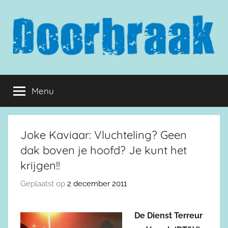
Naar
de
inhoud
springen
Doorbraak.eu
Menu
Joke Kaviaar: Vluchteling? Geen
dak boven je hoofd? Je kunt het
krijgen!!
Geplaatst op
2 december 2011
De Dienst Terreur