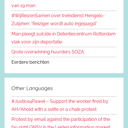
van 19 man
#WijReizenSamen over treindienst Hengelo-
Zutphen: “Reiziger wordt auto ingejaagd”
Man pleegt suïcide in Detentiecentrum Rotterdam
vlak voor zijn deportatie
Grote overwinning huurders SOZA
Eerdere berichten
Other Languages
#Justice4Paweł – Support the worker fired by
AH/Ahold with a selfie or a chalk protest
Protest by email against the participation of the
far-right GNSV in the Leiden information market