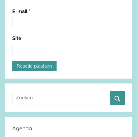
E-mail
*
Site
Z
o
Z
e
o
k
e
Agenda
e
k