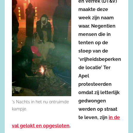
en Verrek (DT&V)
maakte deze
week zijn naam
waar. Negentien
mensen die in
tenten op de
stoep van de
‘vrijheidsbeperken
de locatie’ Ter
Apel
protesteerden
omdat zij letterlijk
gedwongen
's Nachts in het nu ontruimde
werden op straat
kampje.
te leven, zijn
in de
val gelokt en opgesloten
.