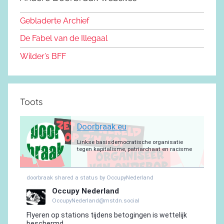
b
o
y
e
a
p
r
o
n
m
p
a
Gebladerte Archief
o
m
De Fabel van de Illegaal
k
Wilder’s BFF
Toots