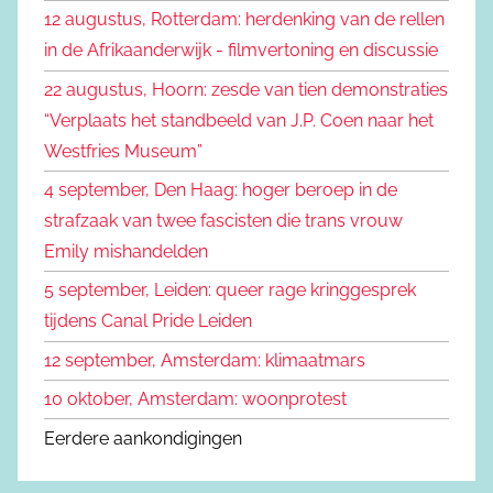
n
12 augustus, Rotterdam: herdenking van de rellen
e
n
in de Afrikaanderwijk - filmvertoning en discussie
n
a
22 augustus, Hoorn: zesde van tien demonstraties
a
“Verplaats het standbeeld van J.P. Coen naar het
r
Westfries Museum”
:
4 september, Den Haag: hoger beroep in de
strafzaak van twee fascisten die trans vrouw
Emily mishandelden
5 september, Leiden: queer rage kringgesprek
tijdens Canal Pride Leiden
12 september, Amsterdam: klimaatmars
10 oktober, Amsterdam: woonprotest
Eerdere aankondigingen