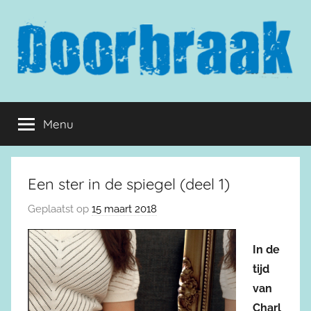
Naar
de
inhoud
springen
Doorbraak.eu
Menu
Een ster in de spiegel (deel 1)
Geplaatst op
15 maart 2018
In de
tijd
van
Charl