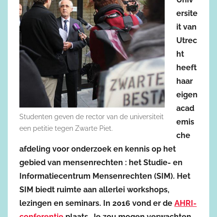
ersite
it van
Utrec
ht
heeft
haar
eigen
acad
Studenten geven de rector van de universiteit
emis
een petitie tegen Zwarte Piet.
che
afdeling voor onderzoek en kennis op het
gebied van mensenrechten : het Studie- en
Informatiecentrum Mensenrechten (SIM). Het
SIM biedt ruimte aan allerlei workshops,
lezingen en seminars. In 2016 vond er de
AHRI-
conferentie
plaats. Je zou mogen verwachten