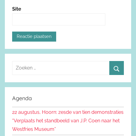
Site
Z
o
Z
e
o
k
e
Agenda
e
k
n
22 augustus, Hoorn: zesde van tien demonstraties
e
n
“Verplaats het standbeeld van J.P. Coen naar het
n
a
Westfries Museum”
a