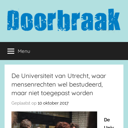
Naar
de
inhoud
springen
Doorbraak.eu
Menu
De Universiteit van Utrecht, waar
mensenrechten wel bestudeerd,
maar niet toegepast worden
Geplaatst op
10 oktober 2017
De
Univ