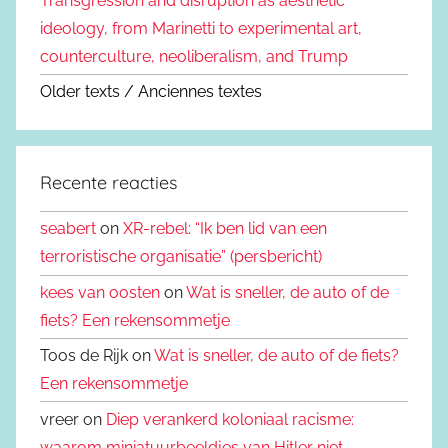
Transgression and disruption as aesthetic
ideology, from Marinetti to experimental art,
counterculture, neoliberalism, and Trump
Older texts / Anciennes textes
Recente reacties
seabert
on
XR-rebel: “Ik ben lid van een
terroristische organisatie” (persbericht)
kees van oosten
on
Wat is sneller, de auto of de
fiets? Een rekensommetje
Toos de Rijk on
Wat is sneller, de auto of de fiets?
Een rekensommetje
vreer on
Diep verankerd koloniaal racisme:
waarom miniatuurbeeldjes van Hitler niet