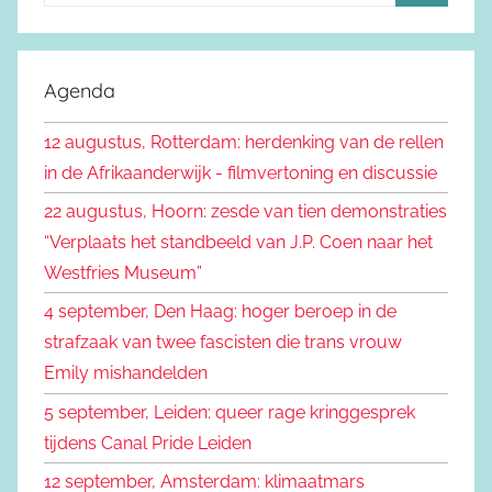
o
Z
e
o
k
e
Agenda
e
k
n
12 augustus, Rotterdam: herdenking van de rellen
e
n
in de Afrikaanderwijk - filmvertoning en discussie
n
a
22 augustus, Hoorn: zesde van tien demonstraties
a
“Verplaats het standbeeld van J.P. Coen naar het
r
Westfries Museum”
:
4 september, Den Haag: hoger beroep in de
strafzaak van twee fascisten die trans vrouw
Emily mishandelden
5 september, Leiden: queer rage kringgesprek
tijdens Canal Pride Leiden
12 september, Amsterdam: klimaatmars