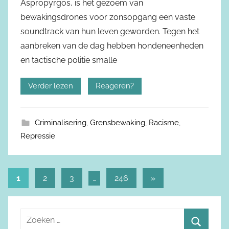
Aspropyrgos, is het gezoem van
bewakingsdrones voor zonsopgang een vaste
soundtrack van hun leven geworden. Tegen het
aanbreken van de dag hebben hondeneenheden
en tactische politie smalle
Verder lezen
Reageren?
Criminalisering
,
Grensbewaking
,
Racisme
,
Repressie
1
2
3
…
246
Volgende
»
Berichtnavigatie
berichten
Z