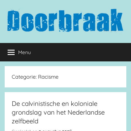
Naar
de
inhoud
springen
Doorbraak.eu
Menu
Categorie:
Racisme
De calvinistische en koloniale
grondslag van het Nederlandse
zelfbeeld