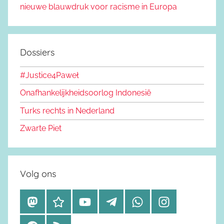
nieuwe blauwdruk voor racisme in Europa
Dossiers
#Justice4Paweł
Onafhankelijkheidsoorlog Indonesië
Turks rechts in Nederland
Zwarte Piet
Volg ons
M
B
Y
T
W
I
a
l
o
e
h
n