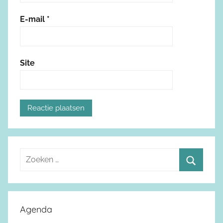
E-mail
*
Site
Z
o
Z
e
o
k
e
Agenda
e
k