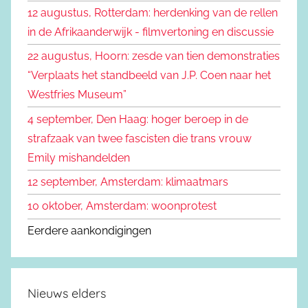
n
12 augustus, Rotterdam: herdenking van de rellen
e
n
in de Afrikaanderwijk - filmvertoning en discussie
n
a
22 augustus, Hoorn: zesde van tien demonstraties
a
“Verplaats het standbeeld van J.P. Coen naar het
r
Westfries Museum”
:
4 september, Den Haag: hoger beroep in de
strafzaak van twee fascisten die trans vrouw
Emily mishandelden
12 september, Amsterdam: klimaatmars
10 oktober, Amsterdam: woonprotest
Eerdere aankondigingen
Nieuws elders