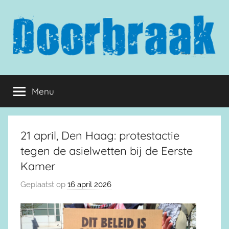
Naar
de
inhoud
springen
Doorbraak.eu
Menu
21 april, Den Haag: protestactie
tegen de asielwetten bij de Eerste
Kamer
Geplaatst op
16 april 2026