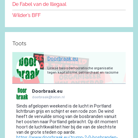
m
De Fabel van de Illegaal
k
Wilder’s BFF
Toots