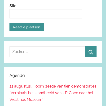
Site
Z
o
Z
e
o
k
e
Agenda
e
k
n
22 augustus, Hoorn: zesde van tien demonstraties
e
n
“Verplaats het standbeeld van J.P. Coen naar het
n
a
Westfries Museum”
a