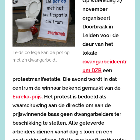
Op woensdag 27
november
organiseert
Doorbraak in
Leiden voor de
deur van het
Leids college kan de pot op
lokale
met z’n dwangarbeid…
dwangarbeidcentr
um DZB
een
protestmanifestatie. Die avond wordt in dat
centrum de winnaar bekend gemaakt van de
Eureka-prijs
. Het protest is bedoeld als
waarschuwing aan de directie om aan de
prijswinnende baas geen dwangarbeiders ter
beschikking te stellen. Alle geleverde
arbeiders dienen vanaf dag 1 loon en een