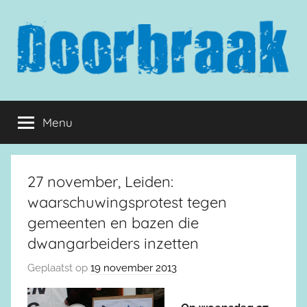
Naar
de
inhoud
springen
Doorbraak.eu
Menu
27 november, Leiden:
waarschuwingsprotest tegen
gemeenten en bazen die
dwangarbeiders inzetten
Geplaatst op
19 november 2013