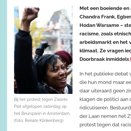
Met een boeiende en 
Chandra Frank, Egber
Hodan Warsame – stel
racisme, zoals etnisch
arbeidsmarkt en het
klimaat. Ze vragen i
Doorbraak inmiddels
In het publieke debat 
die hun mond maar ee
daar uiteraard geen zi
klagen de politici aan
Bij het protest tegen Zwarte
Piet afgelopen zaterdag op
ridiculiseren. Bestuu
het Beursplein in Amsterdam.
der Laan nemen het Zw
(foto: Renate Klinkenberg)
protest tegen dat raci