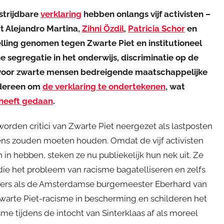
strijdbare
verklaring
hebben onlangs vijf activisten –
t Alejandro Martina,
Zihni Özdil
,
Patricia Schor
en
ling genomen tegen Zwarte Piet en institutioneel
e segregatie in het onderwijs, discriminatie op de
 voor zwarte mensen bedreigende maatschappelijke
edereen om
de verklaring te ondertekenen
, wat
heeft gedaan
.
worden critici van Zwarte Piet neergezet als lastposten
ns zouden moeten houden. Omdat de vijf activisten
n in hebben, steken ze nu publiekelijk hun nek uit. Ze
 die het probleem van racisme bagatelliseren en zelfs
rders als de Amsterdamse burgemeester Eberhard van
arte Piet-racisme in bescherming en schilderen het
sme tijdens de intocht van Sinterklaas af als moreel