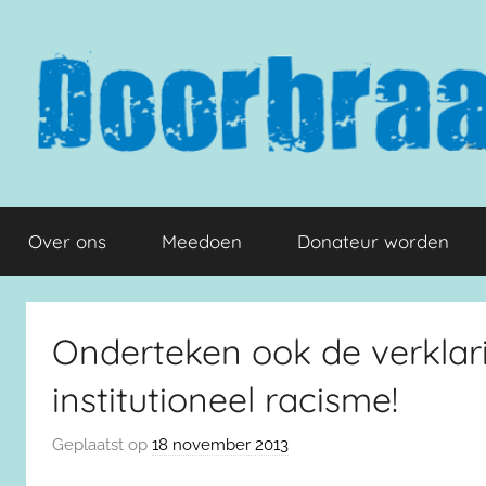
Naar
de
inhoud
springen
Doorbraak.eu
Over ons
Meedoen
Donateur worden
Onderteken ook de verklari
institutioneel racisme!
Geplaatst op
18 november 2013