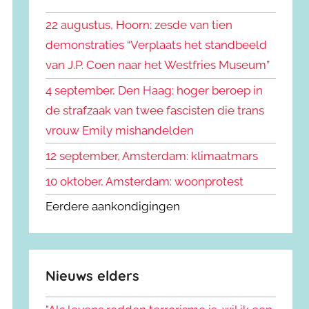
k
n
e
22 augustus, Hoorn: zesde van tien
n
n
demonstraties “Verplaats het standbeeld
a
van J.P. Coen naar het Westfries Museum”
a
r
4 september, Den Haag: hoger beroep in
:
de strafzaak van twee fascisten die trans
vrouw Emily mishandelden
12 september, Amsterdam: klimaatmars
10 oktober, Amsterdam: woonprotest
Eerdere aankondigingen
Nieuws elders