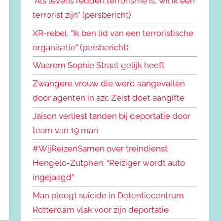
"Als levens redden terrorisme is, wil ik een
terrorist zijn" (persbericht)
XR-rebel: "Ik ben lid van een terroristische
organisatie" (persbericht)
Waarom Sophie Straat gelijk heeft
Zwangere vrouw die werd aangevallen
door agenten in azc Zeist doet aangifte
Jaison verliest tanden bij deportatie door
team van 19 man
#WijReizenSamen over treindienst
Hengelo-Zutphen: “Reiziger wordt auto
ingejaagd”
Man pleegt suïcide in Detentiecentrum
Rotterdam vlak voor zijn deportatie