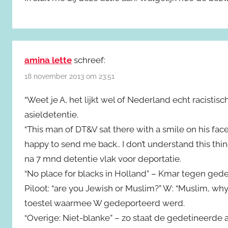
amina lette
schreef:
18 november 2013 om 23:51
“Weet je A, het lijkt wel of Nederland echt racistis
asieldetentie.
“This man of DT&V sat there with a smile on his face 
happy to send me back.. I don’t understand this thi
na 7 mnd detentie vlak voor deportatie.
“No place for blacks in Holland” – Kmar tegen ged
Piloot: “are you Jewish or Muslim?” W: “Muslim, why?” 
toestel waarmee W gedeporteerd werd.
“Overige: Niet-blanke” – zo staat de gedetineerde 