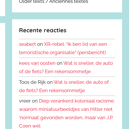
Older texts / Anciennes textes
Recente reacties
seabert
on
XR-rebel: “Ik ben lid van een
terroristische organisatie” (persbericht)
kees van oosten
on
Wat is sneller, de auto
of de fiets? Een rekensommetje
Toos de Rijk on
Wat is sneller, de auto of
de fiets? Een rekensommetje
vreer on
Diep verankerd koloniaal racisme:
waarom miniatuurbeeldjes van Hitler niet
‘normaal’ gevonden worden, maar van J.P.
Coen wèl