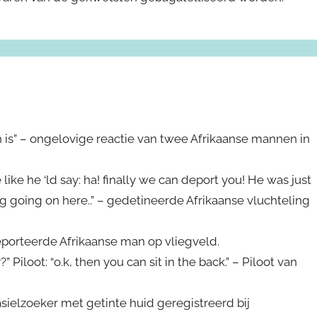
ch is” – ongelovige reactie van twee Afrikaanse mannen in
like he ‘ld say: ha! finally we can deport you! He was just
ng going on here..” – gedetineerde Afrikaanse vluchteling
eporteerde Afrikaanse man op vliegveld.
Piloot: “o.k, then you can sit in the back.” – Piloot van
asielzoeker met getinte huid geregistreerd bij