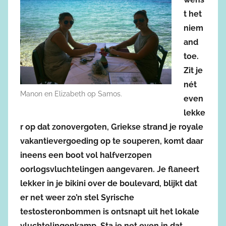
t het
niem
and
toe.
Zit je
nét
Manon en Elizabeth op Samos.
even
lekke
r op dat zonovergoten, Griekse strand je royale
vakantievergoeding op te souperen, komt daar
ineens een boot vol halfverzopen
oorlogsvluchtelingen aangevaren. Je flaneert
lekker in je bikini over de boulevard, blijkt dat
er net weer zo’n stel Syrische
testosteronbommen is ontsnapt uit het lokale
vluchtelingenkamp. Sta je net even in dat