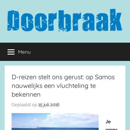
Naar
de
inhoud
springen
Doorbraak.eu
Menu
D-reizen stelt ons gerust: op Samos
nauwelijks een vluchteling te
bekennen
Geplaatst op
15 juli 2016
Je
wens