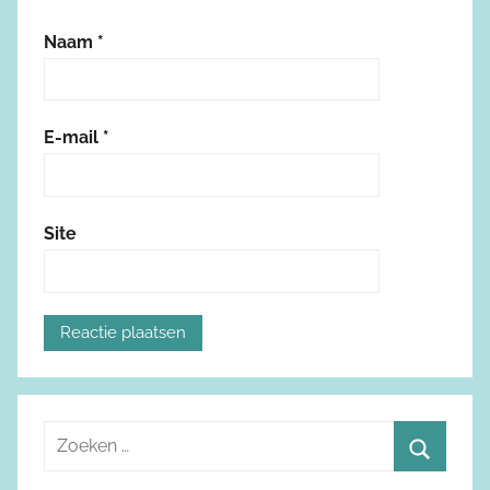
Naam
*
E-mail
*
Site
Z
o
Z