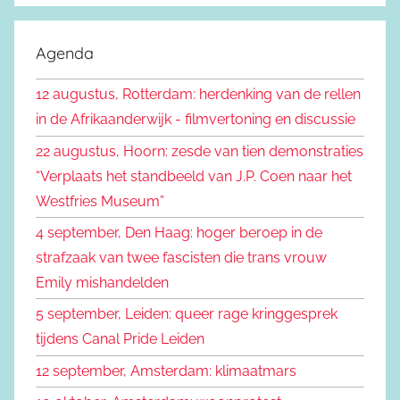
e
o
k
e
Agenda
e
k
n
12 augustus, Rotterdam: herdenking van de rellen
e
n
in de Afrikaanderwijk - filmvertoning en discussie
n
a
22 augustus, Hoorn: zesde van tien demonstraties
a
“Verplaats het standbeeld van J.P. Coen naar het
r
Westfries Museum”
:
4 september, Den Haag: hoger beroep in de
strafzaak van twee fascisten die trans vrouw
Emily mishandelden
5 september, Leiden: queer rage kringgesprek
tijdens Canal Pride Leiden
12 september, Amsterdam: klimaatmars