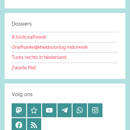
Dossiers
#Justice4Paweł
Onafhankelijkheidsoorlog Indonesië
Turks rechts in Nederland
Zwarte Piet
Volg ons
M
B
Y
T
W
I
a
l
o
e
h
n
F
R
s
u
u
l
a
s