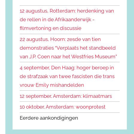
k
n
e
12 augustus, Rotterdam: herdenking van
n
n
de rellen in de Afrikaanderwijk -
a
filmvertoning en discussie
a
r
22 augustus, Hoorn: zesde van tien
:
demonstraties “Verplaats het standbeeld
van J.P. Coen naar het Westfries Museum”
4 september, Den Haag: hoger beroep in
de strafzaak van twee fascisten die trans
vrouw Emily mishandelden
12 september, Amsterdam: klimaatmars
10 oktober, Amsterdam: woonprotest
Eerdere aankondigingen