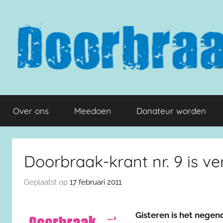
Naar
de
inhoud
springen
Doorbraak.eu
Over ons
Meedoen
Donateur worden
Doorbraak-krant nr. 9 is v
Geplaatst op
17 februari 2011
Gisteren is het nege