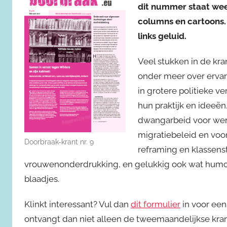
dit nummer staat weer
columns en cartoons. 
links geluid.
Veel stukken in de kr
onder meer over erva
in grotere politieke v
hun praktijk en ideeën
dwangarbeid voor werk
migratiebeleid en voor
Doorbraak-krant nr. 9
reframing en klassens
vrouwenonderdrukking, en gelukkig ook wat humor
blaadjes.
Klinkt interessant? Vul dan
dit formulier
in voor een
ontvangt dan niet alleen de tweemaandelijkse krant