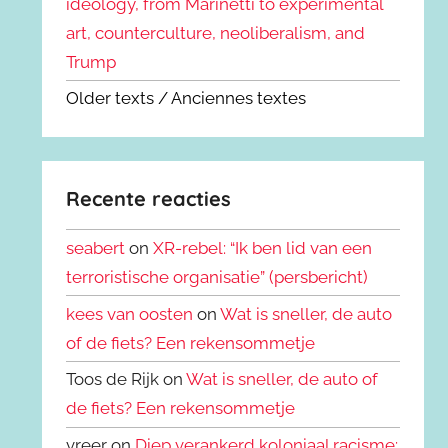
ideology, from Marinetti to experimental
art, counterculture, neoliberalism, and
Trump
Older texts / Anciennes textes
Recente reacties
seabert
on
XR-rebel: “Ik ben lid van een
terroristische organisatie” (persbericht)
kees van oosten
on
Wat is sneller, de auto
of de fiets? Een rekensommetje
Toos de Rijk on
Wat is sneller, de auto of
de fiets? Een rekensommetje
vreer on
Diep verankerd koloniaal racisme: