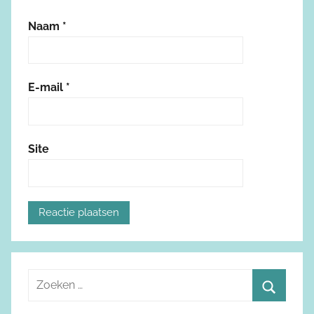
Naam
*
E-mail
*
Site
Z
o
Z