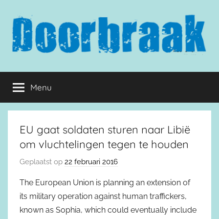
Naar
de
inhoud
springen
Doorbraak.eu
Menu
EU gaat soldaten sturen naar Libië
om vluchtelingen tegen te houden
Geplaatst op
22 februari 2016
The European Union is planning an extension of
its military operation against human traffickers,
known as Sophia, which could eventually include