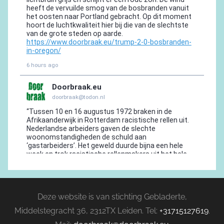
Deze website is van stichting Gebladerte,
Middelstegracht 36, 2312TX Leiden. Tel:
+31715127619
.