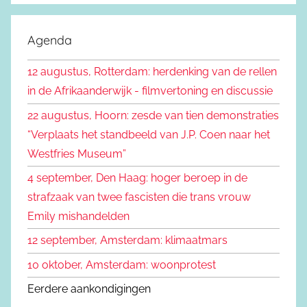
e
o
k
e
Agenda
e
k
n
12 augustus, Rotterdam: herdenking van de rellen
e
n
in de Afrikaanderwijk - filmvertoning en discussie
n
a
22 augustus, Hoorn: zesde van tien demonstraties
a
“Verplaats het standbeeld van J.P. Coen naar het
r
Westfries Museum”
:
4 september, Den Haag: hoger beroep in de
strafzaak van twee fascisten die trans vrouw
Emily mishandelden
12 september, Amsterdam: klimaatmars
10 oktober, Amsterdam: woonprotest
Eerdere aankondigingen