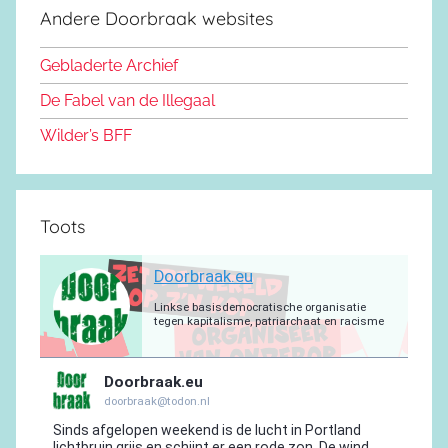
e
d
k
b
r
a
g
Andere Doorbraak websites
b
o
y
e
a
p
r
o
n
m
p
a
Gebladerte Archief
o
m
De Fabel van de Illegaal
k
Wilder’s BFF
Toots