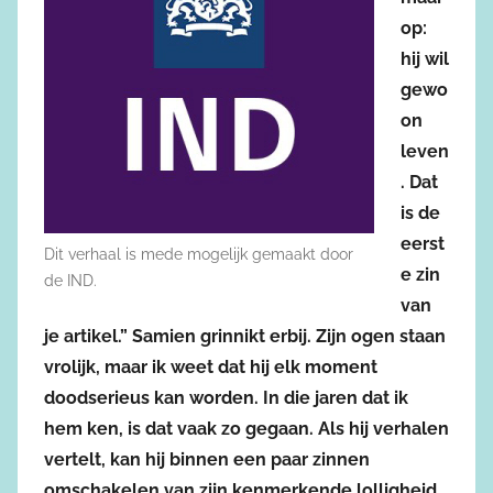
op:
hij wil
gewo
on
leven
. Dat
is de
eerst
Dit verhaal is mede mogelijk gemaakt door
e zin
de IND.
van
je artikel.” Samien grinnikt erbij. Zijn ogen staan
vrolijk, maar ik weet dat hij elk moment
doodserieus kan worden. In die jaren dat ik
hem ken, is dat vaak zo gegaan. Als hij verhalen
vertelt, kan hij binnen een paar zinnen
omschakelen van zijn kenmerkende lolligheid