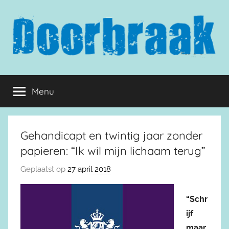
Naar
de
inhoud
springen
Doorbraak.eu
Menu
Gehandicapt en twintig jaar zonder
papieren: “Ik wil mijn lichaam terug”
Geplaatst op
27 april 2018
“Schr
ijf
maar