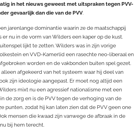
matig in het nieuws geweest met uitspraken tegen PVV-
inder gevaarlijk dan die van de PVV
.
 een jarenlange dominantie waarin ze de maatschappij
 er nu in de vorm van Wilders een kaper op de kust.
tenspel lijkt te zetten. Wilders was in zijn vorige
 Bolkestein en VVD-Kamerlid een rasechte neo-liberaal en
 afgebroken worden en de vakbonden buiten spel gezet.
et alleen afgekeerd van het systeem waar hij deel van
ook zijn ideologie aangepast. Er moet nog altijd een
lders mixt nu een agressief nationalisme met een
n de zorg en is de PVV tegen de verhoging van de
eze punten, zodat hij kan laten zien dat de PVV geen one
. Ook mensen die kwaad zijn vanwege de afbraak in de
u bij hem terecht.