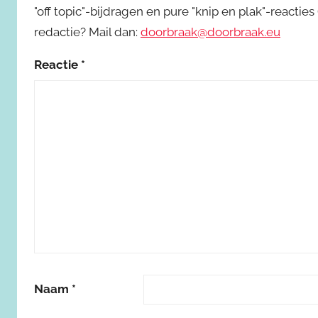
"off topic"-bijdragen en pure "knip en plak"-reactie
redactie? Mail dan:
doorbraak@doorbraak.eu
Reactie
*
Naam
*