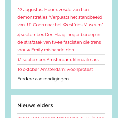
k
n
e
22 augustus, Hoorn: zesde van tien
n
n
demonstraties “Verplaats het standbeeld
a
van J.P. Coen naar het Westfries Museum”
a
r
4 september, Den Haag: hoger beroep in
:
de strafzaak van twee fascisten die trans
vrouw Emily mishandelden
12 september, Amsterdam: klimaatmars
10 oktober, Amsterdam: woonprotest
Eerdere aankondigingen
Nieuws elders