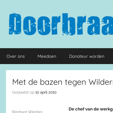
Naar
de
inhoud
springen
Doorbraak.eu
Over ons
Meedoen
Donateur worden
Met de bazen tegen Wilder
Geplaatst op
10 april 2010
De chef van de werkg
Bernhard Wientjes