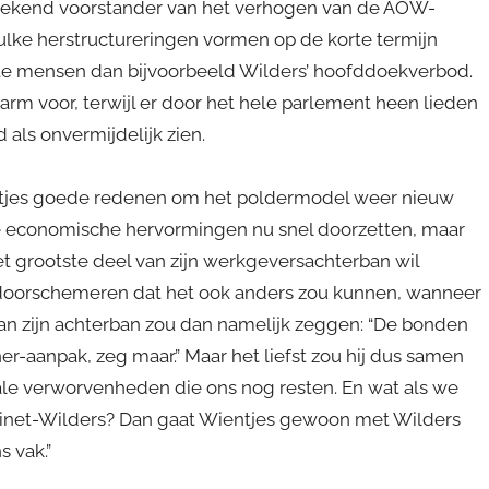
prekend voorstander van het verhogen van de AOW-
Zulke herstructureringen vormen op de korte termijn
te mensen dan bijvoorbeeld Wilders’ hoofddoekverbod.
rm voor, terwijl er door het hele parlement heen lieden
 als onvermijdelijk zien.
entjes goede redenen om het poldermodel weer nieuw
nste economische hervormingen nu snel doorzetten, maar
t grootste deel van zijn werkgeversachterban wil
aat doorschemeren dat het ook anders zou kunnen, wanneer
van zijn achterban zou dan namelijk zeggen: “De bonden
er-aanpak, zeg maar.” Maar het liefst zou hij dus samen
le verworvenheden die ons nog resten. En wat als we
binet-Wilders? Dan gaat Wientjes gewoon met Wilders
s vak.”