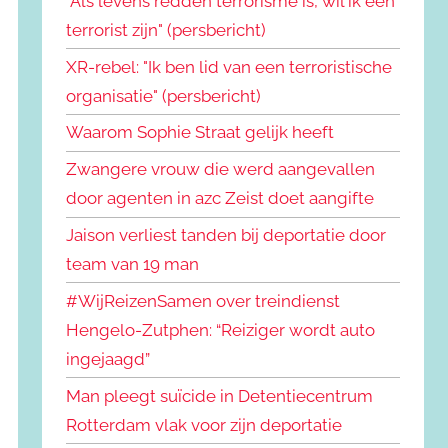
"Als levens redden terrorisme is, wil ik een
terrorist zijn" (persbericht)
XR-rebel: "Ik ben lid van een terroristische
organisatie" (persbericht)
Waarom Sophie Straat gelijk heeft
Zwangere vrouw die werd aangevallen
door agenten in azc Zeist doet aangifte
Jaison verliest tanden bij deportatie door
team van 19 man
#WijReizenSamen over treindienst
Hengelo-Zutphen: “Reiziger wordt auto
ingejaagd”
Man pleegt suïcide in Detentiecentrum
Rotterdam vlak voor zijn deportatie