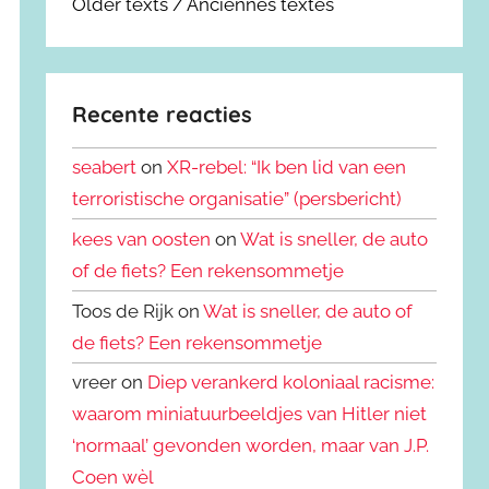
Older texts / Anciennes textes
Recente reacties
seabert
on
XR-rebel: “Ik ben lid van een
terroristische organisatie” (persbericht)
kees van oosten
on
Wat is sneller, de auto
of de fiets? Een rekensommetje
Toos de Rijk on
Wat is sneller, de auto of
de fiets? Een rekensommetje
vreer on
Diep verankerd koloniaal racisme:
waarom miniatuurbeeldjes van Hitler niet
‘normaal’ gevonden worden, maar van J.P.
Coen wèl