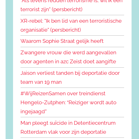
"Als levens redden terrorisme is, wil ik een
terrorist zijn" (persbericht)
XR-rebel: "Ik ben lid van een terroristische
organisatie" (persbericht)
Waarom Sophie Straat gelijk heeft
Zwangere vrouw die werd aangevallen
door agenten in azc Zeist doet aangifte
Jaison verliest tanden bij deportatie door
team van 19 man
#WijReizenSamen over treindienst
Hengelo-Zutphen: “Reiziger wordt auto
ingejaagd”
Man pleegt suïcide in Detentiecentrum
Rotterdam vlak voor zijn deportatie