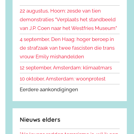
k
n
e
22 augustus, Hoorn: zesde van tien
n
n
demonstraties “Verplaats het standbeeld
a
van J.P. Coen naar het Westfries Museum”
a
r
4 september, Den Haag: hoger beroep in
:
de strafzaak van twee fascisten die trans
vrouw Emily mishandelden
12 september, Amsterdam: klimaatmars
10 oktober, Amsterdam: woonprotest
Eerdere aankondigingen
Nieuws elders