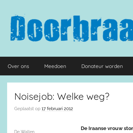
Naar
de
inhoud
springen
Doorbraak.eu
Over ons
Meedoen
Donateur worden
Noisejob: Welke weg?
Geplaatst op
17 februari 2012
De Iraanse vrouw ston
De Wallen.