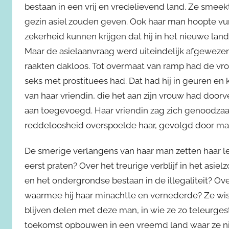
bestaan in een vrij en vredelievend land. Ze sme
gezin asiel zouden geven. Ook haar man hoopte vuri
zekerheid kunnen krijgen dat hij in het nieuwe lan
Maar de asielaanvraag werd uiteindelijk afgeweze
raakten dakloos. Tot overmaat van ramp had de vr
seks met prostituees had. Dat had hij in geuren e
van haar vriendin, die het aan zijn vrouw had doorve
aan toegevoegd. Haar vriendin zag zich genoodzaak
reddeloosheid overspoelde haar, gevolgd door mat
De smerige verlangens van haar man zetten haar le
eerst praten? Over het treurige verblijf in het asie
en het ondergrondse bestaan in de illegaliteit? Ov
waarmee hij haar minachtte en vernederde? Ze wis
blijven delen met deze man, in wie ze zo teleurges
toekomst opbouwen in een vreemd land waar ze ni