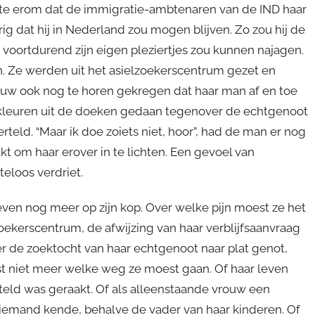
ekte erom dat de immigratie-ambtenaren van de IND haar
g dat hij in Nederland zou mogen blijven. Zo zou hij de
d voortdurend zijn eigen pleziertjes zou kunnen najagen.
n. Ze werden uit het asielzoekerscentrum gezet en
ouw ook nog te horen gekregen dat haar man af en toe
n kleuren uit de doeken gedaan tegenover de echtgenoot
rteld. “Maar ik doe zoiets niet, hoor”, had de man er nog
t om haar erover in te lichten. Een gevoel van
eloos verdriet.
ven nog meer op zijn kop. Over welke pijn moest ze het
lzoekerscentrum, de afwijzing van haar verblijfsaanvraag
er de zoektocht van haar echtgenoot naar plat genot,
t niet meer welke weg ze moest gaan. Of haar leven
teld was geraakt. Of als alleenstaande vrouw een
emand kende, behalve de vader van haar kinderen. Of