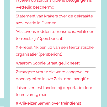
Flyeren op stations tijdens betogingen is
wettelijk beschermd
Statement van krakers over de gekraakte
azc-locatie in Diemen
"Als levens redden terrorisme is, wil ik een
terrorist zijn" (persbericht)
XR-rebel: "Ik ben lid van een terroristische
organisatie" (persbericht)
Waarom Sophie Straat gelijk heeft
Zwangere vrouw die werd aangevallen
door agenten in azc Zeist doet aangifte
Jaison verliest tanden bij deportatie door
team van 19 man
#WijReizenSamen over treindienst