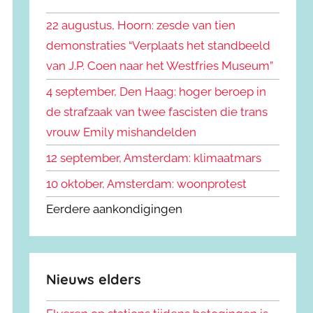
k
n
e
22 augustus, Hoorn: zesde van tien
n
n
demonstraties “Verplaats het standbeeld
a
van J.P. Coen naar het Westfries Museum”
a
r
4 september, Den Haag: hoger beroep in
:
de strafzaak van twee fascisten die trans
vrouw Emily mishandelden
12 september, Amsterdam: klimaatmars
10 oktober, Amsterdam: woonprotest
Eerdere aankondigingen
Nieuws elders