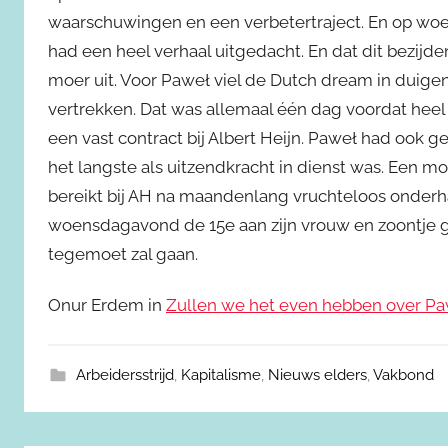
waarschuwingen en een verbetertraject. En op woen
had een heel verhaal uitgedacht. En dat dit bezijd
moer uit. Voor Paweł viel de Dutch dream in duigen
vertrekken. Dat was allemaal één dag voordat hee
een vast contract bij Albert Heijn. Paweł had ook ge
het langste als uitzendkracht in dienst was. Een m
bereikt bij AH na maandenlang vruchteloos onderhan
woensdagavond de 15e aan zijn vrouw en zoontje g
tegemoet zal gaan.
Onur Erdem in
Zullen we het even hebben over Pa
Arbeidersstrijd
,
Kapitalisme
,
Nieuws elders
,
Vakbond