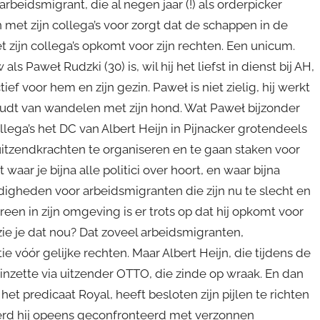
beidsmigrant, die al negen jaar (!) als orderpicker
 met zijn collega’s voor zorgt dat de schappen in de
 zijn collega’s opkomt voor zijn rechten. Een unicum.
als Paweł Rudzki (30) is, wil hij het liefst in dienst bij AH,
f voor hem en zijn gezin. Paweł is niet zielig, hij werkt
n houdt van wandelen met zijn hond. Wat Paweł bijzonder
ega’s het DC van Albert Heijn in Pijnacker grotendeels
itzendkrachten te organiseren en te gaan staken voor
waar je bijna alle politici over hoort, en waar bijna
digheden voor arbeidsmigranten die zijn nu te slecht en
reen in zijn omgeving is er trots op dat hij opkomt voor
zie je dat nou? Dat zoveel arbeidsmigranten,
ie vóór gelijke rechten. Maar Albert Heijn, die tijdens de
 inzette via uitzender OTTO, die zinde op wraak. En dan
 het predicaat Royal, heeft besloten zijn pijlen te richten
werd hij opeens geconfronteerd met verzonnen