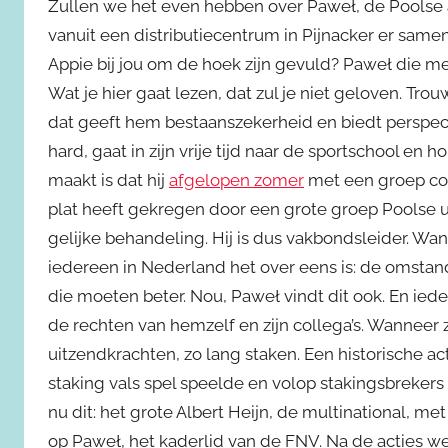
Zullen we het even hebben over Paweł, de Poolse ar
vanuit een distributiecentrum in Pijnacker er samen
Appie bij jou om de hoek zijn gevuld? Paweł die met
Wat je hier gaat lezen, dat zul je niet geloven. Trouw 
dat geeft hem bestaanszekerheid en biedt perspectie
hard, gaat in zijn vrije tijd naar de sportschool e
maakt is dat hij
afgelopen zomer
met een groep coll
plat heeft gekregen door een grote groep Poolse u
gelijke behandeling. Hij is dus vakbondsleider. Want 
iedereen in Nederland het over eens is: de omstan
die moeten beter. Nou, Paweł vindt dit ook. En iede
de rechten van hemzelf en zijn collega’s. Wanneer 
uitzendkrachten, zo lang staken. Een historische act
staking vals spel speelde en volop stakingsbrekers
nu dit: het grote Albert Heijn, de multinational, met
op Paweł, het kaderlid van de FNV. Na de acties 