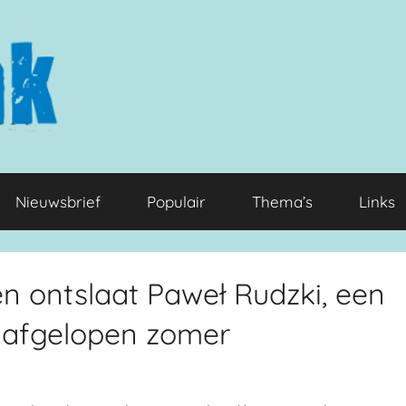
Nieuwsbrief
Populair
Thema’s
Links
n ontslaat Paweł Rudzki, een
n afgelopen zomer