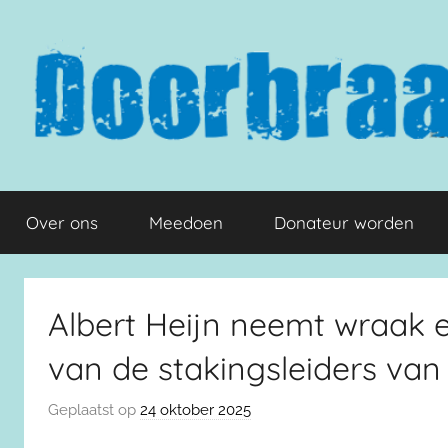
Naar
de
inhoud
springen
Doorbraak.eu
Over ons
Meedoen
Donateur worden
Albert Heijn neemt wraak e
van de stakingsleiders va
Geplaatst op
24 oktober 2025