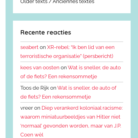
Older texts / Anciennes textes
Recente reacties
seabert
on
XR-rebel: “Ik ben lid van een
terroristische organisatie” (persbericht)
kees van oosten
on
Wat is sneller, de auto
of de fiets? Een rekensommetje
Toos de Rijk on
Wat is sneller, de auto of
de fiets? Een rekensommetje
vreer on
Diep verankerd koloniaal racisme:
waarom miniatuurbeeldjes van Hitler niet
‘normaal’ gevonden worden, maar van J.P.
Coen wèl