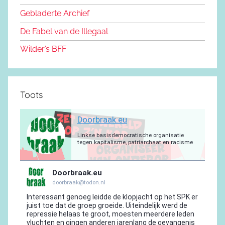
o
n
m
p
a
Gebladerte Archief
o
m
De Fabel van de Illegaal
k
Wilder’s BFF
Toots