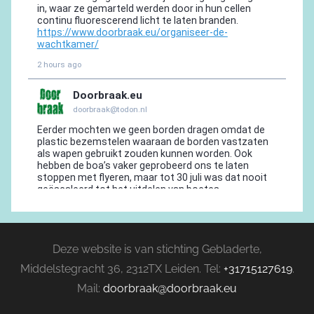
Deze website is van stichting Gebladerte,
Middelstegracht 36, 2312TX Leiden. Tel:
+31715127619
.
Mail:
doorbraak@doorbraak.eu