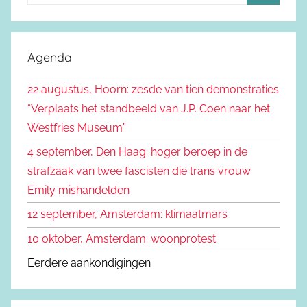
o
Z
e
o
k
e
Agenda
e
k
n
22 augustus, Hoorn: zesde van tien demonstraties
e
n
“Verplaats het standbeeld van J.P. Coen naar het
n
a
Westfries Museum”
a
4 september, Den Haag: hoger beroep in de
r
strafzaak van twee fascisten die trans vrouw
:
Emily mishandelden
12 september, Amsterdam: klimaatmars
10 oktober, Amsterdam: woonprotest
Eerdere aankondigingen