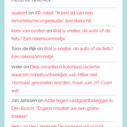
seabert
on
XR-rebel: “Ik ben lid van een
terroristische organisatie” (persbericht)
kees van oosten
on
Wat is sneller, de auto of de
fiets? Een rekensommetje
Toos de Rijk on
Wat is sneller, de auto of de fiets?
Een rekensommetje
vreer on
Diep verankerd koloniaal racisme:
waarom miniatuurbeeldjes van Hitler niet
‘normaal’ gevonden worden, maar van J.P. Coen
wèl
Jan Janssen on
Actie tegen vastgoedbelegger in
Den Bosch. “Ergens moeten we een grens
trekken”
Piet van der Lende
on
De regering wil macht