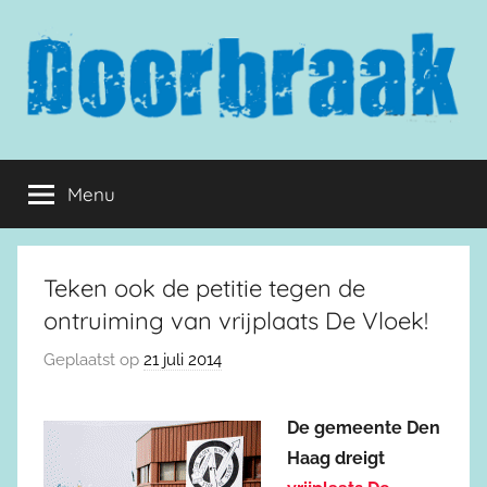
Naar
de
inhoud
springen
Doorbraak.eu
Menu
Teken ook de petitie tegen de
ontruiming van vrijplaats De Vloek!
Geplaatst op
21 juli 2014
De gemeente Den
Haag dreigt