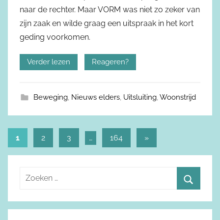
naar de rechter. Maar VORM was niet zo zeker van
zijn zaak en wilde graag een uitspraak in het kort
geding voorkomen.
Verder lezen
Reageren?
Beweging
,
Nieuws elders
,
Uitsluiting
,
Woonstrijd
1
2
3
…
164
Volgende
»
Berichtnavigatie
berichten
Z
o
Z
e
o
k