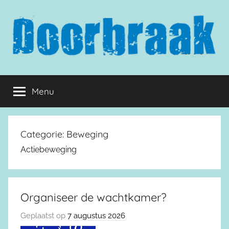
Naar
de
inhoud
springen
Doorbraak.eu
Menu
Categorie:
Beweging
Actiebeweging
Organiseer de wachtkamer?
Geplaatst op
7 augustus 2026