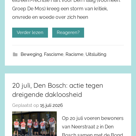
extreem-rechtse Hart voor Den Haag (voorheen:
Groep De Mos) kreeg een storm van kritiek,
onvrede en woede over zich heen
Verder lezen
Reageren?
Beweging
,
Fascisme
,
Racisme
,
Uitsluiting
20 juli, Den Bosch: actie tegen
dreigende dakloosheid
Geplaatst op
15 juli 2026
Op 20 juli voeren bewoners
van Neerstraat 2 in Den
Bosch samen met de Bond