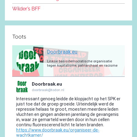
k
Wilder’s BFF
Toots