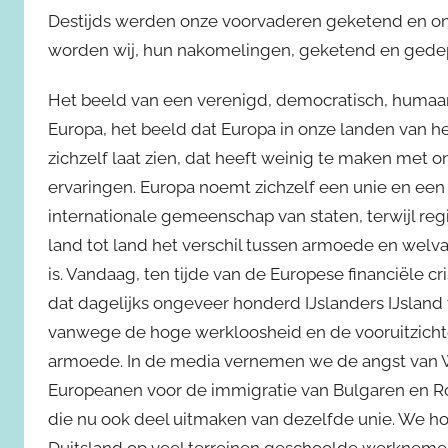
Destijds werden onze voorvaderen geketend en o
worden wij, hun nakomelingen, geketend en gedep
Het beeld van een verenigd, democratisch, humaa
Europa, het beeld dat Europa in onze landen van 
zichzelf laat zien, dat heeft weinig te maken met o
ervaringen. Europa noemt zichzelf een unie en ee
internationale gemeenschap van staten, terwijl reg
land tot land het verschil tussen armoede en welv
is. Vandaag, ten tijde van de Europese financiële cr
dat dagelijks ongeveer honderd IJslanders IJsland 
vanwege de hoge werkloosheid en de vooruitzich
armoede. In de media vernemen we de angst van 
Europeanen voor de immigratie van Bulgaren en 
die nu ook deel uitmaken van dezelfde unie. We ho
Duitsland op veel terreinen geschoolde werkneme