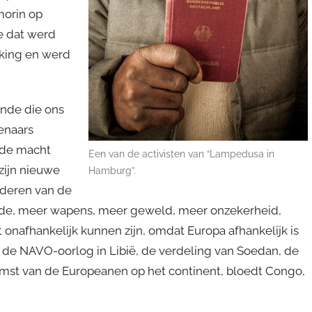
morin op
e dat werd
lking en werd
ende die ons
enaars
r de macht
Een van de activisten van “Lampedusa in
zijn nieuwe
Hamburg”.
nderen van de
ende, meer wapens, meer geweld, meer onzekerheid,
 onafhankelijk kunnen zijn, omdat Europa afhankelijk is
r de NAVO-oorlog in Libië, de verdeling van Soedan, de
 komst van de Europeanen op het continent, bloedt Congo,