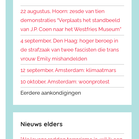
k
n
e
22 augustus, Hoorn: zesde van tien
n
n
demonstraties “Verplaats het standbeeld
a
van J.P. Coen naar het Westfries Museum”
a
r
4 september, Den Haag: hoger beroep in
:
de strafzaak van twee fascisten die trans
vrouw Emily mishandelden
12 september, Amsterdam: klimaatmars
10 oktober, Amsterdam: woonprotest
Eerdere aankondigingen
Nieuws elders