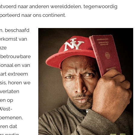
ntvoerd naar anderen werelddelen, tegenwoordig
orteerd naar ons continent.
n, beschaafd
herkomst van
nze
n betrouwbare
ionaal en van
aart extreem
isis, horen we
verlaten
ten op
West-
Roemenen,
ren dat
rs nodig