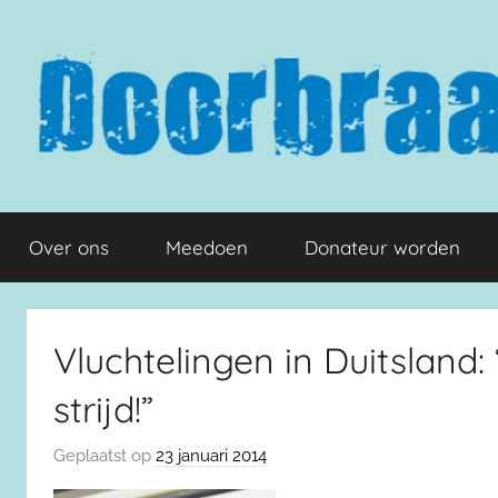
Naar
de
inhoud
springen
Doorbraak.eu
Over ons
Meedoen
Donateur worden
Vluchtelingen in Duitsland:
strijd!”
Geplaatst op
23 januari 2014