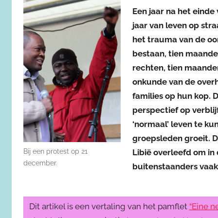
Een jaar na het einde
jaar van leven op stra
het trauma van de oor
bestaan, tien maande
rechten, tien maanden
onkunde van de overhe
families op hun kop. 
perspectief op verblij
‘normaal’ leven te ku
groepsleden groeit. 
Bij een protest op 21
Libië overleefd om in
december.
buitenstaanders vaak
Dit artikel is een vertaling van het pamflet
“Eine n