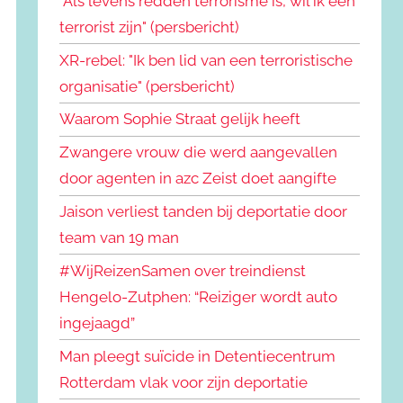
"Als levens redden terrorisme is, wil ik een
terrorist zijn" (persbericht)
XR-rebel: "Ik ben lid van een terroristische
organisatie" (persbericht)
Waarom Sophie Straat gelijk heeft
Zwangere vrouw die werd aangevallen
door agenten in azc Zeist doet aangifte
Jaison verliest tanden bij deportatie door
team van 19 man
#WijReizenSamen over treindienst
Hengelo-Zutphen: “Reiziger wordt auto
ingejaagd”
Man pleegt suïcide in Detentiecentrum
Rotterdam vlak voor zijn deportatie