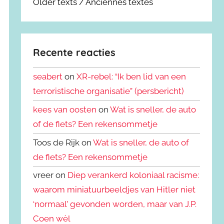
Older texts / Anciennes textes
Recente reacties
seabert
on
XR-rebel: “Ik ben lid van een
terroristische organisatie” (persbericht)
kees van oosten
on
Wat is sneller, de auto
of de fiets? Een rekensommetje
Toos de Rijk on
Wat is sneller, de auto of
de fiets? Een rekensommetje
vreer on
Diep verankerd koloniaal racisme:
waarom miniatuurbeeldjes van Hitler niet
‘normaal’ gevonden worden, maar van J.P.
Coen wèl