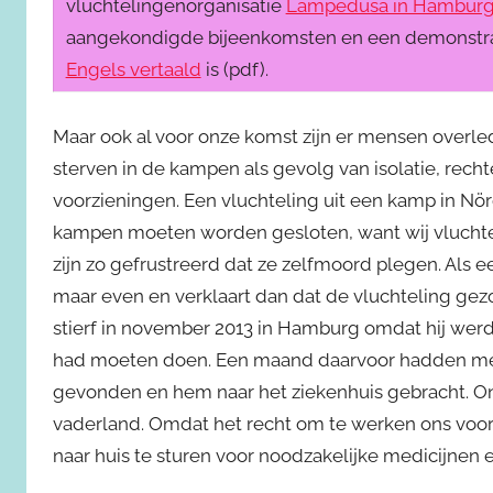
vluchtelingenorganisatie
Lampedusa in Hambur
aangekondigde bijeenkomsten en een demonstratie
Engels vertaald
is (pdf).
Maar ook al voor onze komst zijn er mensen overle
sterven in de kampen als gevolg van isolatie, rec
voorzieningen. Een vluchteling uit een kamp in Nör
kampen moeten worden gesloten, want wij vluchte
zijn zo gefrustreerd dat ze zelfmoord plegen. Als ee
maar even en verklaart dan dat de vluchteling gezo
stierf in november 2013 in Hamburg omdat hij werd 
had moeten doen. Een maand daarvoor hadden me
gevonden en hem naar het ziekenhuis gebracht. O
vaderland. Omdat het recht om te werken ons voor
naar huis te sturen voor noodzakelijke medicijnen