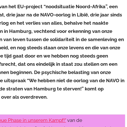
 van het EU-project “noodsituatie Noord-Afrika”, een
at, drie jaar na de NAVO-oorlog in Libië, drie jaar sinds
log en het verlies van alles, behalve het naakte
n in Hamburg, vechtend voor erkenning van onze
 van leven tussen de solidariteit in de samenleving en
id, en nog steeds staan onze levens en die van onze
De tijd gaat door en we hebben nog steeds geen
fsrecht, dat ons eindelijk in staat zou stellen om een
nnen beginnen. De psychische belasting van onze
De uitspraak “We hebben niet de oorlog van de NAVO in
 de straten van Hamburg te sterven!” komt op
 over als overdreven.
eue Phase in unserem Kampf!”
van de