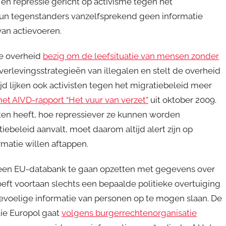
en repressie gericht op activisme tegen het
 hun tegenstanders vanzelfsprekend geen informatie
van actievoeren.
de overheid
bezig om de leefsituatie van mensen zonder
erlevingsstrategieën van illegalen en stelt de overheid
tijd lijken ook activisten tegen het migratiebeleid meer
t het AIVD-rapport “Het vuur van verzet”
uit oktober 2009.
en heeft, hoe repressiever ze kunnen worden
ebeleid aanvalt, moet daarom altijd alert zijn op
matie willen aftappen.
m een EU-databank te gaan opzetten met gegevens over
eft voortaan slechts een bepaalde politieke overtuiging
-gevoelige informatie van personen op te mogen slaan. De
ie Europol gaat
volgens burgerrechtenorganisatie