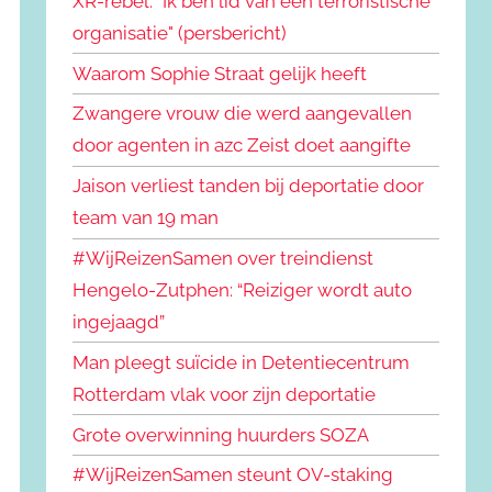
XR-rebel: "Ik ben lid van een terroristische
organisatie" (persbericht)
Waarom Sophie Straat gelijk heeft
Zwangere vrouw die werd aangevallen
door agenten in azc Zeist doet aangifte
Jaison verliest tanden bij deportatie door
team van 19 man
#WijReizenSamen over treindienst
Hengelo-Zutphen: “Reiziger wordt auto
ingejaagd”
Man pleegt suïcide in Detentiecentrum
Rotterdam vlak voor zijn deportatie
Grote overwinning huurders SOZA
#WijReizenSamen steunt OV-staking