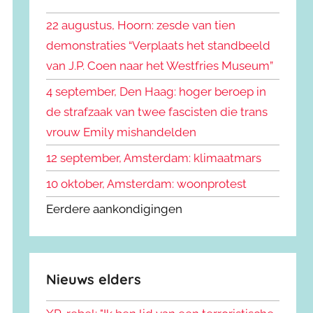
k
n
e
22 augustus, Hoorn: zesde van tien
n
n
demonstraties “Verplaats het standbeeld
a
van J.P. Coen naar het Westfries Museum”
a
r
4 september, Den Haag: hoger beroep in
:
de strafzaak van twee fascisten die trans
vrouw Emily mishandelden
12 september, Amsterdam: klimaatmars
10 oktober, Amsterdam: woonprotest
Eerdere aankondigingen
Nieuws elders