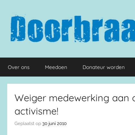
Naar
de
inhoud
springen
Doorbraak.eu
Over ons
Meedoen
Donateur worden
Weiger medewerking aan on
activisme!
Geplaatst op
30 juni 2010