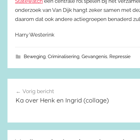
Statewatch
een centrale rol spelen bij het verzame
onderzoek van Van Dijk hangt zeker samen met d
daarom dat ook andere actiegroepen benaderd zull
Harry Westerink
Beweging
,
Criminalisering
,
Gevangenis
,
Repressie
Berichtnavigatie
Vorig bericht
Ka over Henk en Ingrid (collage)