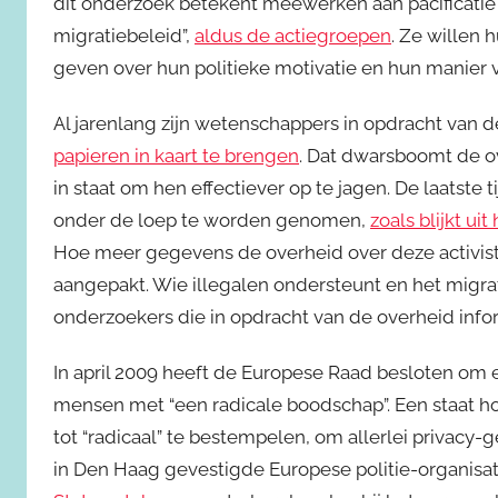
dit onderzoek betekent meewerken aan pacificatie 
migratiebeleid”,
aldus de actiegroepen
. Ze willen
geven over hun politieke motivatie en hun manier 
Al jarenlang zijn wetenschappers in opdracht van 
papieren in kaart te brengen
. Dat dwarsboomt de ov
in staat om hen effectiever op te jagen. De laatste 
onder de loep te worden genomen,
zoals blijkt ui
Hoe meer gegevens de overheid over deze activist
aangepakt. Wie illegalen ondersteunt en het migrati
onderzoekers die in opdracht van de overheid infor
In april 2009 heeft de Europese Raad besloten o
mensen met “een radicale boodschap”. Een staat ho
tot “radicaal” te bestempelen, om allerlei privacy
in Den Haag gevestigde Europese politie-organisat