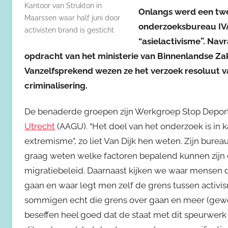
Kantoor van Strukton in
Onlangs werd een twe
Maarssen waar half juni door
onderzoeksbureau IV
activisten brand is gesticht
“asielactivisme”. Nav
opdracht van het ministerie van Binnenlandse Zaken
Vanzelfsprekend wezen ze het verzoek resoluut v
criminalisering.
De benaderde groepen zijn Werkgroep Stop Depor
Utrecht
(AAGU). “Het doel van het onderzoek is in 
extremisme”, zo liet Van Dijk hen weten. Zijn bureau
graag weten welke factoren bepalend kunnen zijn of 
migratiebeleid. Daarnaast kijken we waar mensen da
gaan en waar legt men zelf de grens tussen activi
sommigen echt die grens over gaan en meer (gewe
beseffen heel goed dat de staat met dit speurwerk