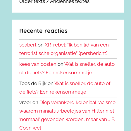
Older texts / Anciennes textes
Recente reacties
seabert
on
XR-rebel: “Ik ben lid van een
terroristische organisatie” (persbericht)
kees van oosten
on
Wat is sneller, de auto
of de fiets? Een rekensommetje
Toos de Rijk on
Wat is sneller, de auto of
de fiets? Een rekensommetje
vreer on
Diep verankerd koloniaal racisme:
waarom miniatuurbeeldjes van Hitler niet
‘normaal’ gevonden worden, maar van J.P.
Coen wèl