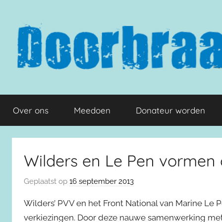
Naar
de
inhoud
springen
Doorbraak.eu
Over ons
Meedoen
Donateur worden
Wilders en Le Pen vormen c
Geplaatst op
16 september 2013
Wilders’ PVV en het Front National van Marine L
verkiezingen. Door deze nauwe samenwerking met 