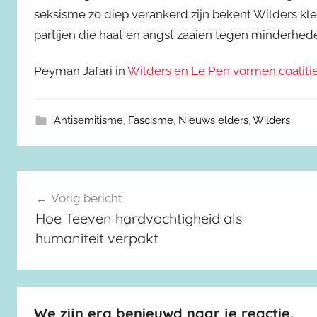
seksisme zo diep verankerd zijn bekent Wilders kleu
partijen die haat en angst zaaien tegen minderhed
Peyman Jafari in
Wilders en Le Pen vormen coaliti
Antisemitisme
,
Fascisme
,
Nieuws elders
,
Wilders
Berichtnavigatie
Vorig bericht
Hoe Teeven hardvochtigheid als
humaniteit verpakt
We zijn erg benieuwd naar je reactie.