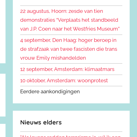
k
n
e
22 augustus, Hoorn: zesde van tien
n
n
demonstraties “Verplaats het standbeeld
a
van J.P. Coen naar het Westfries Museum”
a
r
4 september, Den Haag: hoger beroep in
:
de strafzaak van twee fascisten die trans
vrouw Emily mishandelden
12 september, Amsterdam: klimaatmars
10 oktober, Amsterdam: woonprotest
Eerdere aankondigingen
Nieuws elders