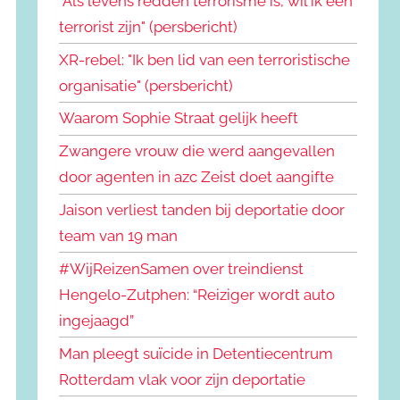
"Als levens redden terrorisme is, wil ik een
terrorist zijn" (persbericht)
XR-rebel: "Ik ben lid van een terroristische
organisatie" (persbericht)
Waarom Sophie Straat gelijk heeft
Zwangere vrouw die werd aangevallen
door agenten in azc Zeist doet aangifte
Jaison verliest tanden bij deportatie door
team van 19 man
#WijReizenSamen over treindienst
Hengelo-Zutphen: “Reiziger wordt auto
ingejaagd”
Man pleegt suïcide in Detentiecentrum
Rotterdam vlak voor zijn deportatie