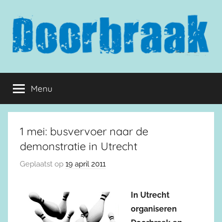
Naar
de
inhoud
springen
Doorbraak.eu
Menu
1 mei: busvervoer naar de
demonstratie in Utrecht
Geplaatst op
19 april 2011
In Utrecht
organiseren