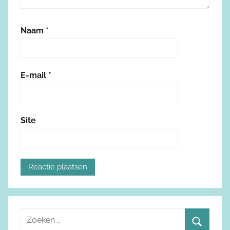
Naam
*
E-mail
*
Site
Z
o