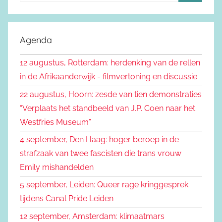
Z
e
o
k
e
Agenda
e
k
n
12 augustus, Rotterdam: herdenking van de rellen
e
n
in de Afrikaanderwijk - filmvertoning en discussie
n
a
22 augustus, Hoorn: zesde van tien demonstraties
a
“Verplaats het standbeeld van J.P. Coen naar het
r
Westfries Museum”
:
4 september, Den Haag: hoger beroep in de
strafzaak van twee fascisten die trans vrouw
Emily mishandelden
5 september, Leiden: Queer rage kringgesprek
tijdens Canal Pride Leiden
12 september, Amsterdam: klimaatmars