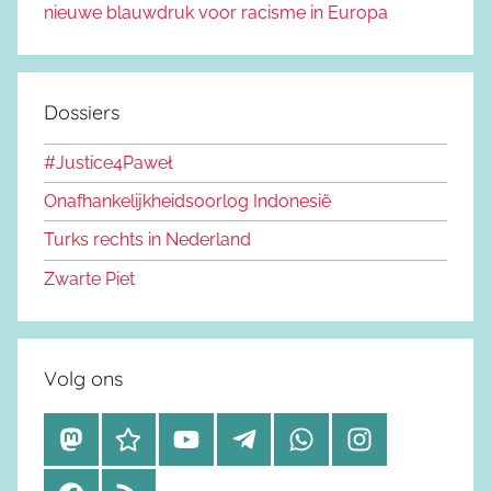
nieuwe blauwdruk voor racisme in Europa
Dossiers
#Justice4Paweł
Onafhankelijkheidsoorlog Indonesië
Turks rechts in Nederland
Zwarte Piet
Volg ons
M
B
Y
T
W
I
a
l
o
e
h
n