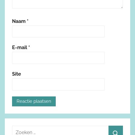
Naam
*
E-mail
*
Site
Z