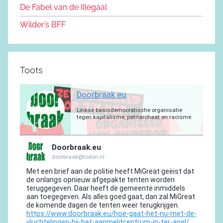
m
De Fabel van de Illegaal
k
Wilder’s BFF
Toots