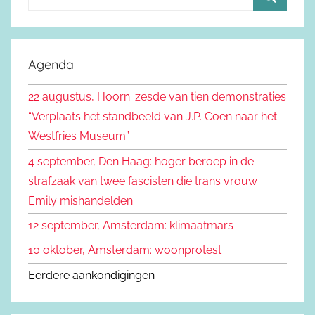
o
Z
e
o
k
e
Agenda
e
k
n
22 augustus, Hoorn: zesde van tien demonstraties
e
n
“Verplaats het standbeeld van J.P. Coen naar het
n
a
Westfries Museum”
a
4 september, Den Haag: hoger beroep in de
r
strafzaak van twee fascisten die trans vrouw
:
Emily mishandelden
12 september, Amsterdam: klimaatmars
10 oktober, Amsterdam: woonprotest
Eerdere aankondigingen