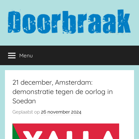
Naar
de
inhoud
springen
Doorbraak.eu
Menu
21 december, Amsterdam:
demonstratie tegen de oorlog in
Soedan
Geplaatst op
26 november 2024