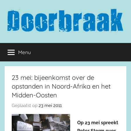
Naar
de
inhoud
springen
Doorbraak.eu
Menu
23 mei: bijeenkomst over de
opstanden in Noord-Afrika en het
Midden-Oosten
Geplaatst op
23 mei 2011
Op 23 mei spreekt
Peter Storm over