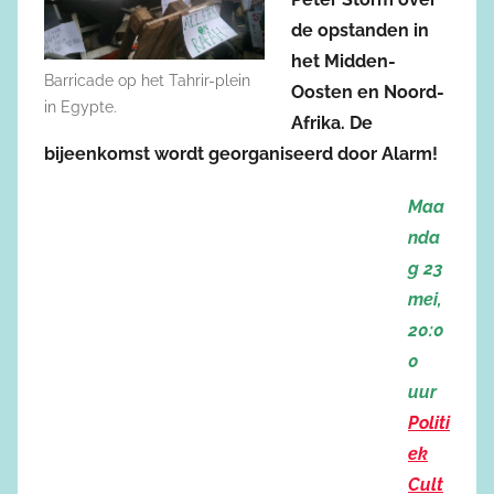
de opstanden in
het Midden-
Barricade op het Tahrir-plein
Oosten en Noord-
in Egypte.
Afrika. De
bijeenkomst wordt georganiseerd door Alarm!
Maa
nda
g 23
mei,
20:0
0
uur
Politi
ek
Cult