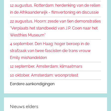
n
12 augustus, Rotterdam: herdenking van de rellen
e
n
in de Afrikaanderwijk - filmvertoning en discussie
n
a
22 augustus, Hoorn: zesde van tien demonstraties
a
“Verplaats het standbeeld van J.P. Coen naar het
r
Westfries Museum”
:
4 september, Den Haag: hoger beroep in de
strafzaak van twee fascisten die trans vrouw
Emily mishandelden
12 september, Amsterdam: klimaatmars
10 oktober, Amsterdam: woonprotest
Eerdere aankondigingen
Nieuws elders