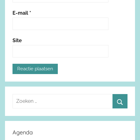
E-mail
*
Site
Z
o
Z
e
o
k
e
Agenda
e
k