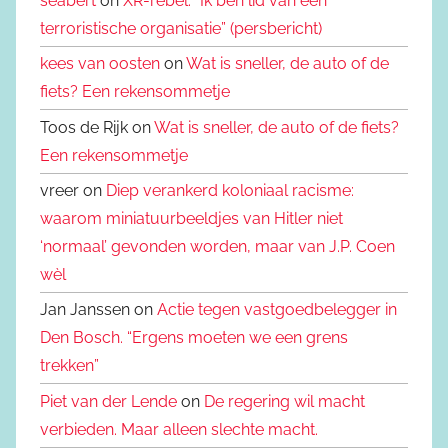
seabert
on
XR-rebel: “Ik ben lid van een
terroristische organisatie” (persbericht)
kees van oosten
on
Wat is sneller, de auto of de
fiets? Een rekensommetje
Toos de Rijk on
Wat is sneller, de auto of de fiets?
Een rekensommetje
vreer on
Diep verankerd koloniaal racisme:
waarom miniatuurbeeldjes van Hitler niet
‘normaal’ gevonden worden, maar van J.P. Coen
wèl
Jan Janssen on
Actie tegen vastgoedbelegger in
Den Bosch. “Ergens moeten we een grens
trekken”
Piet van der Lende
on
De regering wil macht
verbieden. Maar alleen slechte macht.