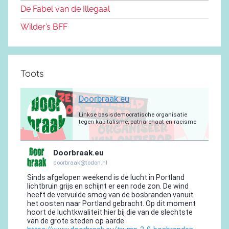
o
m
De Fabel van de Illegaal
k
Wilder’s BFF
Toots