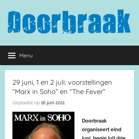
Naar
de
inhoud
springen
Doorbraak.eu
Menu
29 juni, 1 en 2 juli: voorstellingen
“Marx in Soho” en “The Fever”
Geplaatst op
16 juni 2011
Doorbraak
organiseert eind
juni, begin juli drie