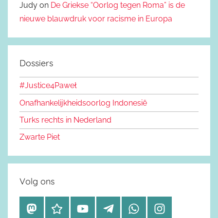
Judy on
De Griekse “Oorlog tegen Roma” is de
nieuwe blauwdruk voor racisme in Europa
Dossiers
#Justice4Paweł
Onafhankelijkheidsoorlog Indonesië
Turks rechts in Nederland
Zwarte Piet
Volg ons
M
B
Y
T
W
I