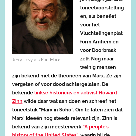
toneelvoorstelling
en, als benefiet
voor het
Vluchtelingenplat
form Arnhem en
voor Doorbraak
zelf. Nog maar
Jerry Levy als Karl Marx.
weinig mensen
zijn bekend met de theorieën van Marx. Ze zijn
vergeten of voor dood achtergelaten. De
bekende
linkse historicus en activist Howard
Zinn
wilde daar wat aan doen en schreef het
toneelstuk “Marx in Soho”. Om te laten zien dat
Marx’ ideeën nog steeds relevant zijn. Zinn is
bekend van zijn meesterwerk
“A people’s
history of the United States”
, waarin hij de