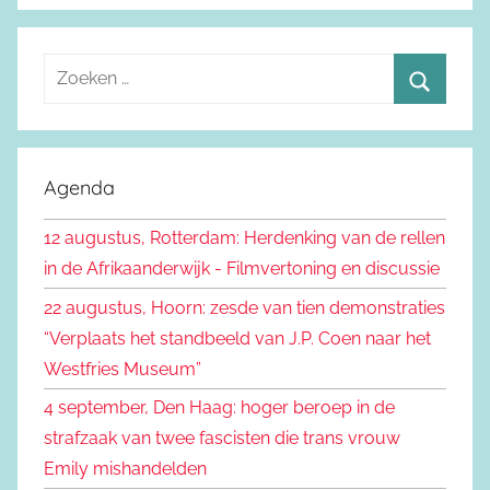
Z
o
Z
e
o
k
e
Agenda
e
k
n
12 augustus, Rotterdam: Herdenking van de rellen
e
n
in de Afrikaanderwijk - Filmvertoning en discussie
n
a
22 augustus, Hoorn: zesde van tien demonstraties
a
“Verplaats het standbeeld van J.P. Coen naar het
r
Westfries Museum”
:
4 september, Den Haag: hoger beroep in de
strafzaak van twee fascisten die trans vrouw
Emily mishandelden