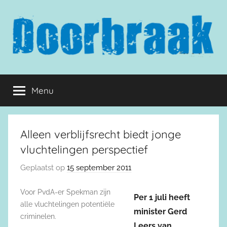
Naar
de
inhoud
springen
Doorbraak.eu
Menu
Alleen verblijfsrecht biedt jonge
vluchtelingen perspectief
Geplaatst op
15 september 2011
Voor PvdA-er Spekman zijn
Per 1 juli heeft
alle vluchtelingen potentiële
minister Gerd
criminelen.
Leers van