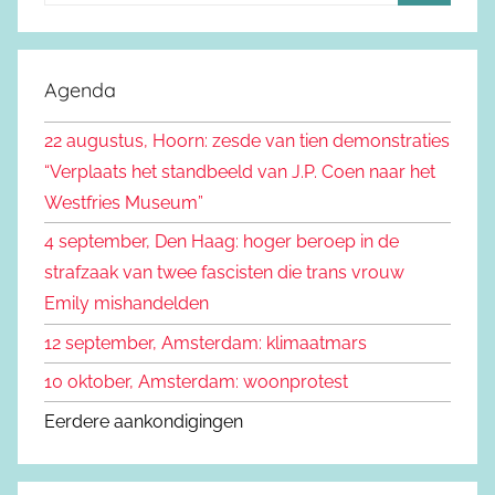
o
Z
e
o
k
e
Agenda
e
k
n
22 augustus, Hoorn: zesde van tien demonstraties
e
n
“Verplaats het standbeeld van J.P. Coen naar het
n
a
Westfries Museum”
a
4 september, Den Haag: hoger beroep in de
r
strafzaak van twee fascisten die trans vrouw
:
Emily mishandelden
12 september, Amsterdam: klimaatmars
10 oktober, Amsterdam: woonprotest
Eerdere aankondigingen