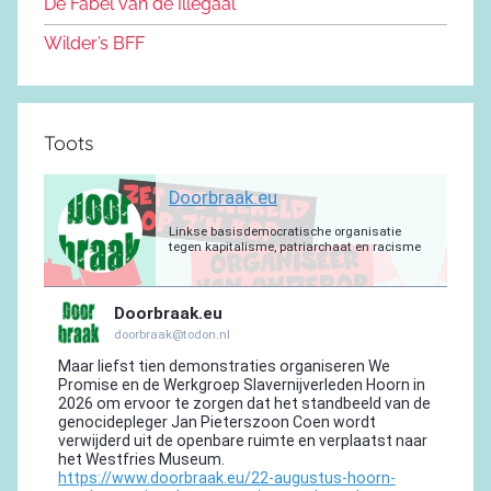
De Fabel van de Illegaal
k
Wilder’s BFF
Toots