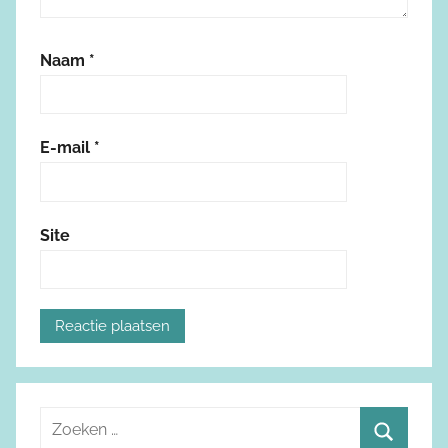
Naam
*
E-mail
*
Site
Z