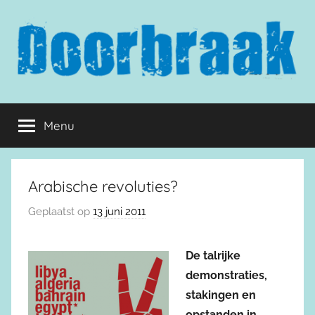
Naar
de
inhoud
springen
Doorbraak.eu
Menu
Arabische revoluties?
Geplaatst op
13 juni 2011
De talrijke
demonstraties,
stakingen en
opstanden in