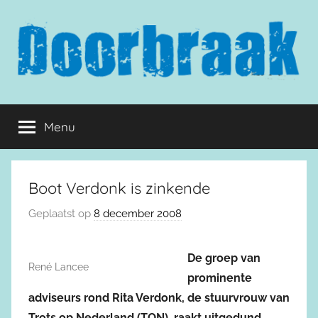
Naar
de
inhoud
springen
Doorbraak.eu
Menu
Boot Verdonk is zinkende
Geplaatst op
8 december 2008
De groep van
René Lancee
prominente
adviseurs rond Rita Verdonk, de stuurvrouw van
Trots op Nederland (TON), raakt uitgedund.