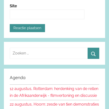
Site
Z
o
Z
e
o
k
e
Agenda
e
k
n
12 augustus, Rotterdam: herdenking van de rellen
e
n
in de Afrikaanderwijk - filmvertoning en discussie
n
a
22 augustus, Hoorn: zesde van tien demonstraties
a