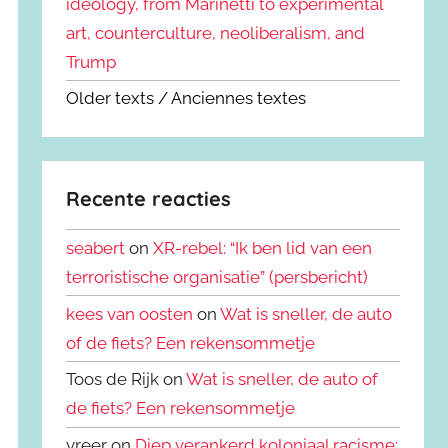
ideology, from Marinetti to experimental
art, counterculture, neoliberalism, and
Trump
Older texts / Anciennes textes
Recente reacties
seabert
on
XR-rebel: “Ik ben lid van een
terroristische organisatie” (persbericht)
kees van oosten
on
Wat is sneller, de auto
of de fiets? Een rekensommetje
Toos de Rijk on
Wat is sneller, de auto of
de fiets? Een rekensommetje
vreer on
Diep verankerd koloniaal racisme: