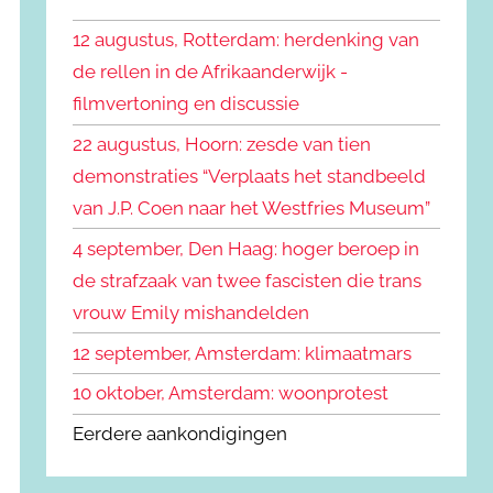
k
n
e
12 augustus, Rotterdam: herdenking van
n
n
de rellen in de Afrikaanderwijk -
a
filmvertoning en discussie
a
r
22 augustus, Hoorn: zesde van tien
:
demonstraties “Verplaats het standbeeld
van J.P. Coen naar het Westfries Museum”
4 september, Den Haag: hoger beroep in
de strafzaak van twee fascisten die trans
vrouw Emily mishandelden
12 september, Amsterdam: klimaatmars
10 oktober, Amsterdam: woonprotest
Eerdere aankondigingen