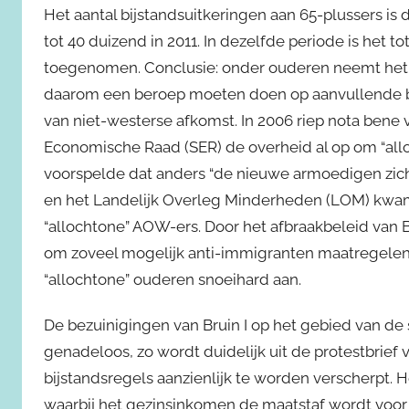
Het aantal bijstandsuitkeringen aan 65-plussers is 
tot 40 duizend in 2011. In dezelfde periode is het t
toegenomen. Conclusie: onder ouderen neemt het 
daarom een beroep moeten doen op aanvullende bijs
van niet-westerse afkomst. In 2006 riep nota bene 
Economische Raad (SER) de overheid al op om “all
voorspelde dat anders “de nieuwe armoedigen zic
en het Landelijk Overleg Minderheden (LOM) kwam
“allochtone” AOW-ers. Door het afbraakbeleid van Br
om zoveel mogelijk anti-immigranten maatregelen 
“allochtone” ouderen snoeihard aan.
De bezuinigingen van Bruin I op het gebied van de 
genadeloos, zo wordt duidelijk uit de protestbrief 
bijstandsregels aanzienlijk te worden verscherpt. H
waarbij het gezinsinkomen de maatstaf wordt voor h