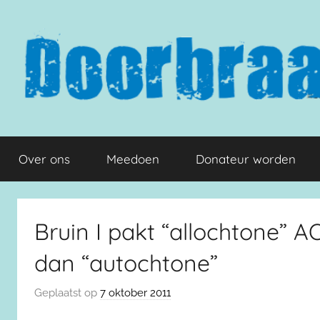
Naar
de
inhoud
springen
Doorbraak.eu
Over ons
Meedoen
Donateur worden
Bruin I pakt “allochtone” 
dan “autochtone”
Geplaatst op
7 oktober 2011