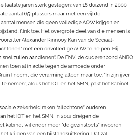
de laatste jaren sterk gestegen: van 18 duizend in 2000
otale aantal 65-plussers maar met een vijfde
aantal mensen die geen volledige AOW krijgen en
tand, flink toe. Het overgrote deel van die mensen is
voorzitter Alexander Rinnooy Kan van de Sociaal-
ochtonen” met een onvolledige AOW te helpen. Hij
h snel zullen aandienen”. De FNV, de ouderenbond ANBO
en toen al in actie tegen de armoede onder
uin I neemt die verarming alleen maar toe. “In zijn ijver
te nemen”, aldus het IOT en het SMN, pakt het kabinet
sociale zekerheid raken “allochtone” ouderen
van het IOT en het SMN. In 2012 dreigen de
et kabinet wil onder meer “de gezinstoets” invoeren,
et krijgen van een bijstandsuitkering. Dat zal