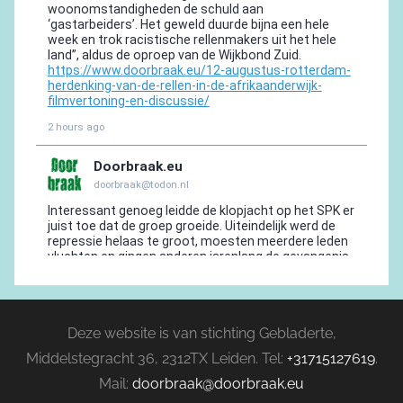
Deze website is van stichting Gebladerte,
Middelstegracht 36, 2312TX Leiden. Tel:
+31715127619
.
Mail:
doorbraak@doorbraak.eu