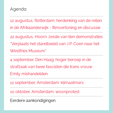
o
k
e
Agenda
e
k
n
12 augustus, Rotterdam: herdenking van de rellen
e
n
in de Afrikaanderwijk - filmvertoning en discussie
n
a
22 augustus, Hoorn: zesde van tien demonstraties
a
“Verplaats het standbeeld van J.P. Coen naar het
r
Westfries Museum”
:
4 september, Den Haag: hoger beroep in de
strafzaak van twee fascisten die trans vrouw
Emily mishandelden
12 september, Amsterdam: klimaatmars
10 oktober, Amsterdam: woonprotest
Eerdere aankondigingen