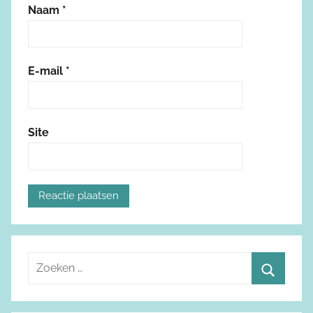
Naam
*
E-mail
*
Site
Z
o
Z
e