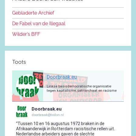
b
o
y
e
a
p
r
o
n
m
p
a
Gebladerte Archief
o
m
De Fabel van de Illegaal
k
Wilder’s BFF
Toots