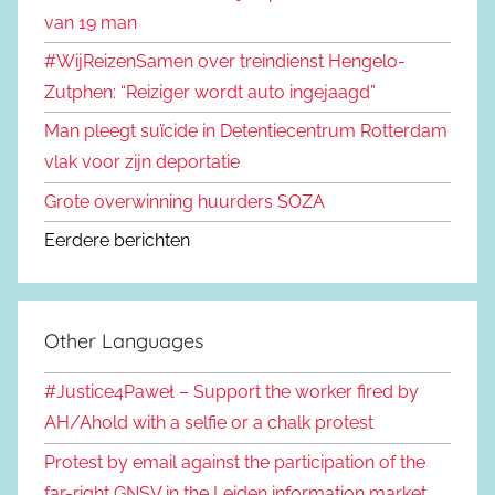
van 19 man
#WijReizenSamen over treindienst Hengelo-
Zutphen: “Reiziger wordt auto ingejaagd”
Man pleegt suïcide in Detentiecentrum Rotterdam
vlak voor zijn deportatie
Grote overwinning huurders SOZA
Eerdere berichten
Other Languages
#Justice4Paweł – Support the worker fired by
AH/Ahold with a selfie or a chalk protest
Protest by email against the participation of the
far-right GNSV in the Leiden information market