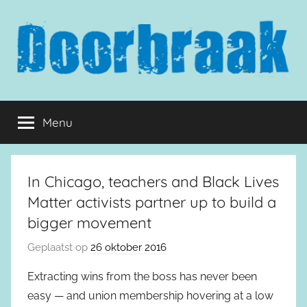
Naar
de
inhoud
springen
Doorbraak.eu
Menu
In Chicago, teachers and Black Lives
Matter activists partner up to build a
bigger movement
Geplaatst op
26 oktober 2016
Extracting wins from the boss has never been
easy — and union membership hovering at a low