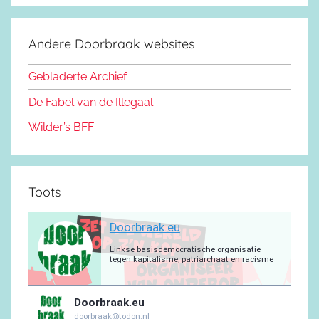
c
S
o
s
u
g
s
a
e
d
k
b
r
a
g
Andere Doorbraak websites
b
o
y
e
a
p
r
o
n
m
p
a
Gebladerte Archief
o
m
De Fabel van de Illegaal
k
Wilder’s BFF
Toots