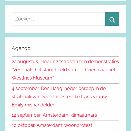
Z
o
Z
e
o
k
e
Agenda
e
k
n
22 augustus, Hoorn: zesde van tien demonstraties
e
n
“Verplaats het standbeeld van J.P. Coen naar het
n
a
Westfries Museum”
a
4 september, Den Haag: hoger beroep in de
r
strafzaak van twee fascisten die trans vrouw
:
Emily mishandelden
12 september, Amsterdam: klimaatmars
10 oktober, Amsterdam: woonprotest