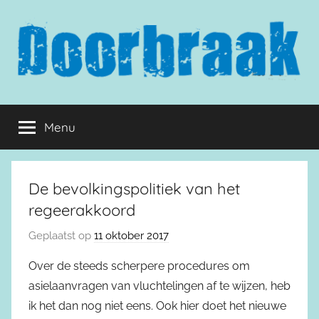
Naar
de
inhoud
springen
Doorbraak.eu
Menu
De bevolkingspolitiek van het
regeerakkoord
Geplaatst op
11 oktober 2017
Over de steeds scherpere procedures om
asielaanvragen van vluchtelingen af te wijzen, heb
ik het dan nog niet eens. Ook hier doet het nieuwe