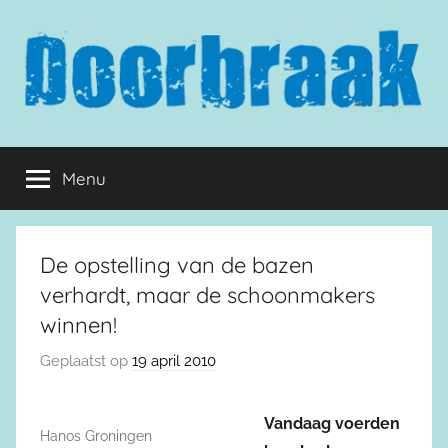
Naar
de
inhoud
springen
Doorbraak.eu
Menu
De opstelling van de bazen
verhardt, maar de schoonmakers
winnen!
Geplaatst op
19 april 2010
Vandaag voerden
Hanos Groningen