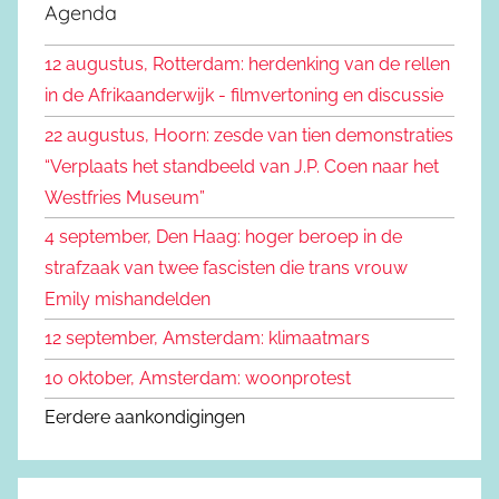
e
Agenda
e
k
n
12 augustus, Rotterdam: herdenking van de rellen
e
n
in de Afrikaanderwijk - filmvertoning en discussie
n
a
22 augustus, Hoorn: zesde van tien demonstraties
a
“Verplaats het standbeeld van J.P. Coen naar het
r
Westfries Museum”
:
4 september, Den Haag: hoger beroep in de
strafzaak van twee fascisten die trans vrouw
Emily mishandelden
12 september, Amsterdam: klimaatmars
10 oktober, Amsterdam: woonprotest
Eerdere aankondigingen