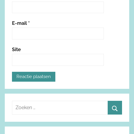
E-mail
*
Site
Z
o
Z
e
o
k