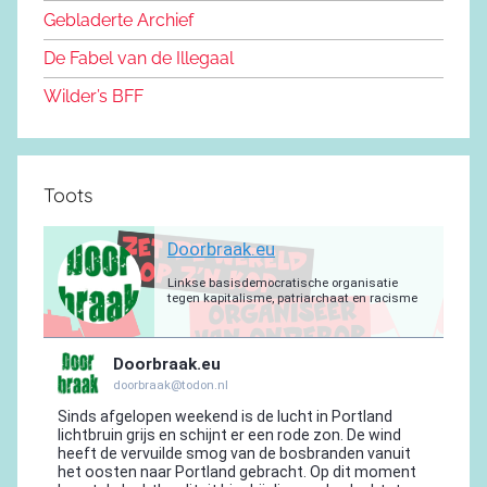
o
n
m
p
a
Gebladerte Archief
o
m
De Fabel van de Illegaal
k
Wilder’s BFF
Toots