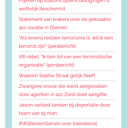
Flyeren op stations tijdens betogingen is
wettelijk beschermd
Statement van krakers over de gekraakte
azc-locatie in Diemen
"Als levens redden terrorisme is, wil ik een
terrorist zijn" (persbericht)
XR-rebel: "Ik ben lid van een terroristische
organisatie" (persbericht)
Waarom Sophie Straat gelijk heeft
Zwangere vrouw die werd aangevallen
door agenten in azc Zeist doet aangifte
Jaison verliest tanden bij deportatie door
team van 19 man
#WijReizenSamen over treindienst