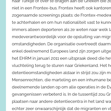
naar Turkije of over te dragen aan de Grieken die z
niet in een Frontex-bus. Frontex heeft ook kantoren
zogenaamde screenings plaats: de Frontex-mede
te achterhalen en om hun nationaliteit vast te kun
immers alleen deporteren als ze weten naar welk l
medeverantwoordelijk voor de opsluiting van mig
omstandigheden. De organisatie overtreedt daarm
enkel deelnemend Europees land zijn zorgen uitges
het EHRM in januari 2011 een uitspraak deed die h
vluchteling terug te sturen naar Griekenland. Het 
detentieomstandigheden aldaar in strijd zou zijn m
Mensenrechten, die marteling en een inhumane be
deelnemende landen op om alle operaties in de Evros
gevangenissen verbeterd is. In de tussentijd zou
plaatsen naar andere detentiecentra in het land w
echter zeer onwaarschijnlijk dat de migranten en v