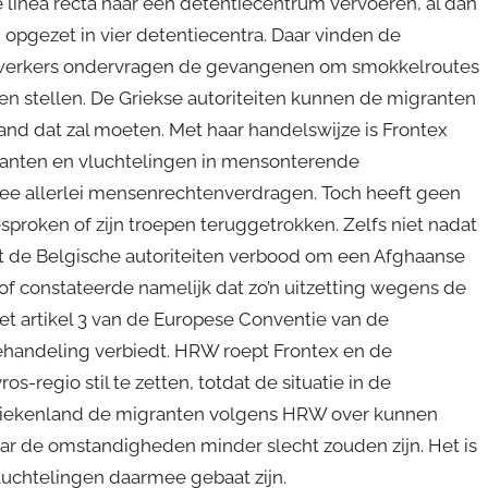
e linea recta naar een detentiecentrum vervoeren, al dan
 opgezet in vier detentiecentra. Daar vinden de
werkers ondervragen de gevangenen om smokkelroutes
nen stellen. De Griekse autoriteiten kunnen de migranten
and dat zal moeten. Met haar handelswijze is Frontex
ranten en vluchtelingen in mensonterende
ee allerlei mensenrechtenverdragen. Toch heeft geen
proken of zijn troepen teruggetrokken. Zelfs niet nadat
et de Belgische autoriteiten verbood om een Afghaanse
hof constateerde namelijk dat zo’n uitzetting wegens de
et artikel 3 van de Europese Conventie van de
handeling verbiedt. HRW roept Frontex en de
-regio stil te zetten, totdat de situatie in de
 Griekenland de migranten volgens HRW over kunnen
aar de omstandigheden minder slecht zouden zijn. Het is
luchtelingen daarmee gebaat zijn.