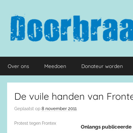
Naar
de
inhoud
springen
Doorbraak.eu
Over ons
Meedoen
Donateur worden
De vuile handen van Front
Geplaatst op
8 november 2011
Protest tegen Frontex
Onlangs publiceerde