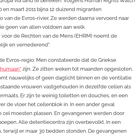
uropa via land te bereiken. Volgens Human Rights Watch
en maart 2011 bijna 12 duizend migranten
o van de Evros-rivier. Ze werden daarna vervoerd naar
ie geen van allen voldoen aan welk
f voor de Rechten van de Mens (EHRM) noemt de
ijk en vernederend”.
e Evros-regio. Men constateerde dat de Griekse
nhumaan”
zijn. Ze zitten weken tot maanden opgesloten,
komt nauwelijks of geen daglicht binnen en de ventilatie
enstaande vrouwen vastgehouden in dezelfde cellen als
rmaats. Er zijn te weinig toiletten en douches, en een
r de vloer het cellenblok in. In een ander geval
e cel moesten plassen. En gevangenen werden door
epen. Alle detentiecentra zijn overbevolkt. In een
, terwijl er maar 30 bedden stonden. De gevangenen