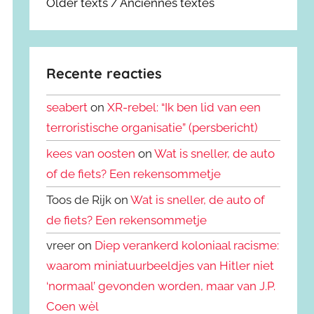
Older texts / Anciennes textes
Recente reacties
seabert
on
XR-rebel: “Ik ben lid van een
terroristische organisatie” (persbericht)
kees van oosten
on
Wat is sneller, de auto
of de fiets? Een rekensommetje
Toos de Rijk on
Wat is sneller, de auto of
de fiets? Een rekensommetje
vreer on
Diep verankerd koloniaal racisme:
waarom miniatuurbeeldjes van Hitler niet
‘normaal’ gevonden worden, maar van J.P.
Coen wèl