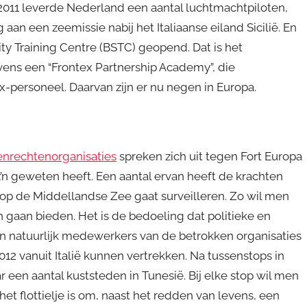
2011 leverde Nederland een aantal luchtmachtpiloten,
an een zeemissie nabij het Italiaanse eiland Sicilië. En
ity Training Centre (BSTC) geopend. Dat is het
vens een “Frontex Partnership Academy”, die
x-personeel. Daarvan zijn er nu negen in Europa.
nrechtenorganisaties
spreken zich uit tegen Fort Europa
z’n geweten heeft. Een aantal ervan heeft de krachten
 op de Middellandse Zee gaat surveilleren. Zo wil men
 gaan bieden. Het is de bedoeling dat politieke en
n natuurlijk medewerkers van de betrokken organisaties
012 vanuit Italië kunnen vertrekken. Na tussenstops in
 een aantal kuststeden in Tunesië. Bij elke stop wil men
t flottielje is om, naast het redden van levens, een