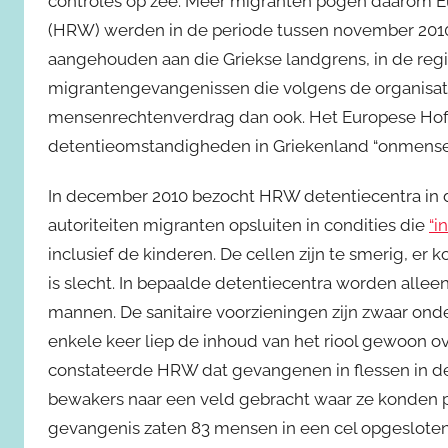
controles op zee. Meer migranten pogen daarom E
(HRW) werden in de periode tussen november 2010 
aangehouden aan die Griekse landgrens, in de regi
migrantengevangenissen die volgens de organisat
mensenrechtenverdrag dan ook. Het Europese Ho
detentieomstandigheden in Griekenland “onmensel
In december 2010 bezocht HRW detentiecentra in d
autoriteiten migranten opsluiten in condities die
“i
inclusief de kinderen. De cellen zijn te smerig, er 
is slecht. In bepaalde detentiecentra worden alle
mannen. De sanitaire voorzieningen zijn zwaar onde
enkele keer liep de inhoud van het riool gewoon ove
constateerde HRW dat gevangenen in flessen in d
bewakers naar een veld gebracht waar ze konden po
gevangenis zaten 83 mensen in een cel opgesloten