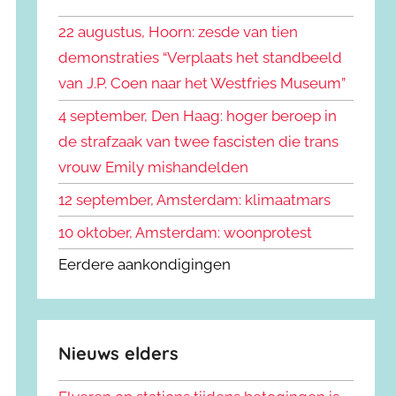
k
n
e
22 augustus, Hoorn: zesde van tien
n
n
demonstraties “Verplaats het standbeeld
a
van J.P. Coen naar het Westfries Museum”
a
r
4 september, Den Haag: hoger beroep in
:
de strafzaak van twee fascisten die trans
vrouw Emily mishandelden
12 september, Amsterdam: klimaatmars
10 oktober, Amsterdam: woonprotest
Eerdere aankondigingen
Nieuws elders