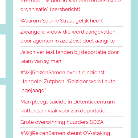
XR-rebel: "Ik ben lid van een terroristische
organisatie" (persbericht)
Waarom Sophie Straat gelijk heeft
Zwangere vrouw die werd aangevallen
door agenten in azc Zeist doet aangifte
Jaison verliest tanden bij deportatie door
team van 19 man
#WijReizenSamen over treindienst
Hengelo-Zutphen: “Reiziger wordt auto
ingejaagd”
Man pleegt suïcide in Detentiecentrum
Rotterdam vlak voor zijn deportatie
Grote overwinning huurders SOZA
#WijReizenSamen steunt OV-staking