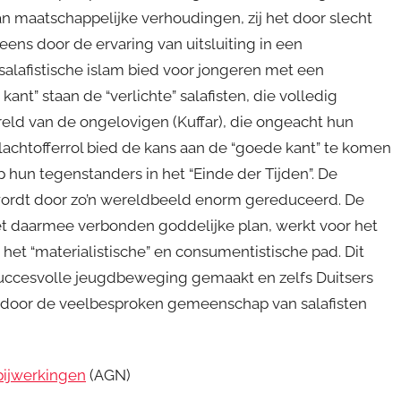
 van maatschappelijke verhoudingen, zij het door slecht
ens door de ervaring van uitsluiting in een
alafistische islam bied voor jongeren met een
ant” staan de “verlichte” salafisten, die volledig
reld van de ongelovigen (Kuffar), die ongeacht hun
achtofferrol bied de kans aan de “goede kant” te komen
 hun tegenstanders in het “Einde der Tijden”. De
wordt door zo’n wereldbeeld enorm gereduceerd. De
het daarmee verbonden goddelijke plan, werkt voor het
et “materialistische” en consumentistische pad. Dit
f succesvolle jeugdbeweging gemaakt en zelfs Duitsers
h door de veelbesproken gemeenschap van salafisten
bijwerkingen
(AGN)