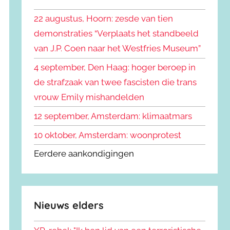
k
n
e
22 augustus, Hoorn: zesde van tien
n
n
demonstraties “Verplaats het standbeeld
a
van J.P. Coen naar het Westfries Museum”
a
r
4 september, Den Haag: hoger beroep in
:
de strafzaak van twee fascisten die trans
vrouw Emily mishandelden
12 september, Amsterdam: klimaatmars
10 oktober, Amsterdam: woonprotest
Eerdere aankondigingen
Nieuws elders