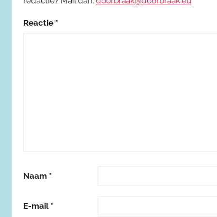
redactie? Mail dan:
doorbraak@doorbraak.eu
Reactie
*
Naam
*
E-mail
*