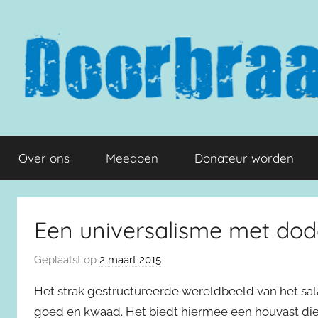
Naar
de
inhoud
springen
Doorbraak.eu
Over ons
Meedoen
Donateur worden
Een universalisme met dode
Geplaatst op
2 maart 2015
Het strak gestructureerde wereldbeeld van het sal
goed en kwaad. Het biedt hiermee een houvast die 