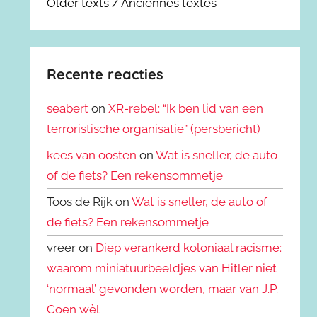
Older texts / Anciennes textes
Recente reacties
seabert
on
XR-rebel: “Ik ben lid van een
terroristische organisatie” (persbericht)
kees van oosten
on
Wat is sneller, de auto
of de fiets? Een rekensommetje
Toos de Rijk on
Wat is sneller, de auto of
de fiets? Een rekensommetje
vreer on
Diep verankerd koloniaal racisme:
waarom miniatuurbeeldjes van Hitler niet
‘normaal’ gevonden worden, maar van J.P.
Coen wèl