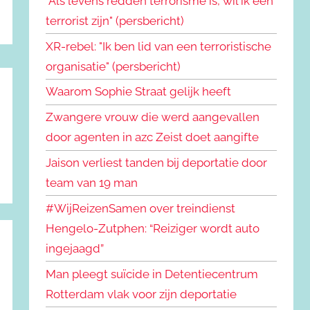
"Als levens redden terrorisme is, wil ik een
terrorist zijn" (persbericht)
XR-rebel: "Ik ben lid van een terroristische
organisatie" (persbericht)
Waarom Sophie Straat gelijk heeft
Zwangere vrouw die werd aangevallen
door agenten in azc Zeist doet aangifte
Jaison verliest tanden bij deportatie door
team van 19 man
#WijReizenSamen over treindienst
Hengelo-Zutphen: “Reiziger wordt auto
ingejaagd”
Man pleegt suïcide in Detentiecentrum
Rotterdam vlak voor zijn deportatie