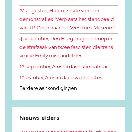
k
n
e
22 augustus, Hoorn: zesde van tien
n
n
demonstraties “Verplaats het standbeeld
a
van J.P. Coen naar het Westfries Museum”
a
r
4 september, Den Haag: hoger beroep in
:
de strafzaak van twee fascisten die trans
vrouw Emily mishandelden
12 september, Amsterdam: klimaatmars
10 oktober, Amsterdam: woonprotest
Eerdere aankondigingen
Nieuws elders