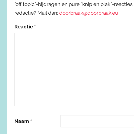
"off topic"-bijdragen en pure "knip en plak"-reactie
redactie? Mail dan:
doorbraak@doorbraak.eu
Reactie
*
Naam
*