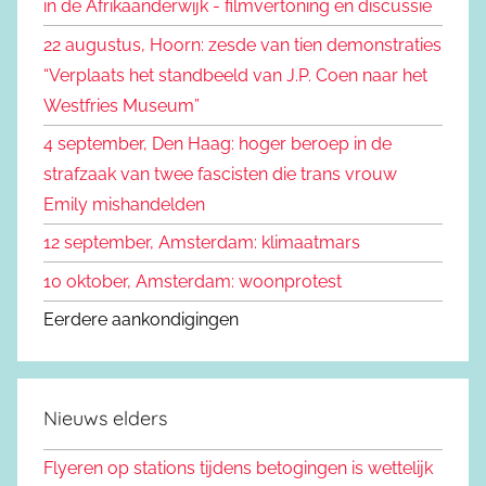
in de Afrikaanderwijk - filmvertoning en discussie
n
a
22 augustus, Hoorn: zesde van tien demonstraties
a
“Verplaats het standbeeld van J.P. Coen naar het
r
Westfries Museum”
:
4 september, Den Haag: hoger beroep in de
strafzaak van twee fascisten die trans vrouw
Emily mishandelden
12 september, Amsterdam: klimaatmars
10 oktober, Amsterdam: woonprotest
Eerdere aankondigingen
Nieuws elders
Flyeren op stations tijdens betogingen is wettelijk