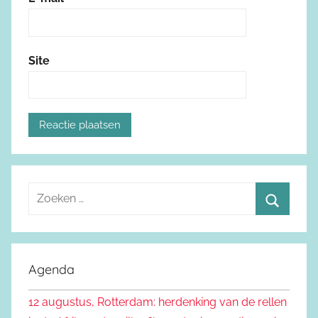
Site
Z
o
Z
e
o
k
e
Agenda
e
k
n
12 augustus, Rotterdam: herdenking van de rellen
e
n