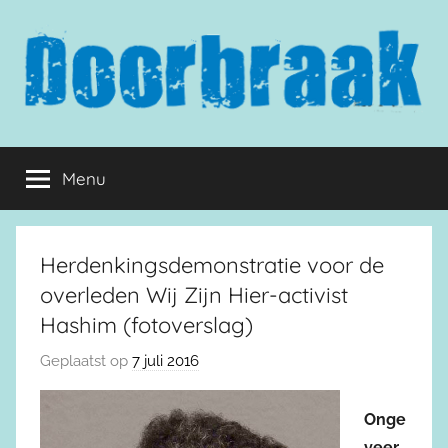
Naar
de
inhoud
springen
Doorbraak.eu
Menu
Herdenkingsdemonstratie voor de
overleden Wij Zijn Hier-activist
Hashim (fotoverslag)
Geplaatst op
7 juli 2016
Onge
veer