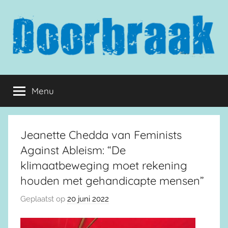
Naar
de
inhoud
springen
Doorbraak.eu
Menu
Jeanette Chedda van Feminists
Against Ableism: “De
klimaatbeweging moet rekening
houden met gehandicapte mensen”
Geplaatst op
20 juni 2022