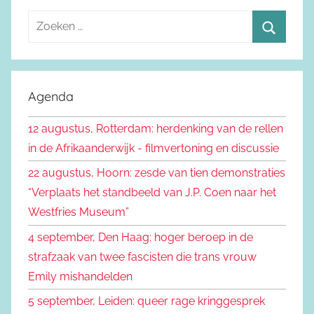
Z
o
Z
e
o
k
e
Agenda
e
k
n
12 augustus, Rotterdam: herdenking van de rellen
e
n
in de Afrikaanderwijk - filmvertoning en discussie
n
a
22 augustus, Hoorn: zesde van tien demonstraties
a
“Verplaats het standbeeld van J.P. Coen naar het
r
Westfries Museum”
:
4 september, Den Haag: hoger beroep in de
strafzaak van twee fascisten die trans vrouw
Emily mishandelden
5 september, Leiden: queer rage kringgesprek