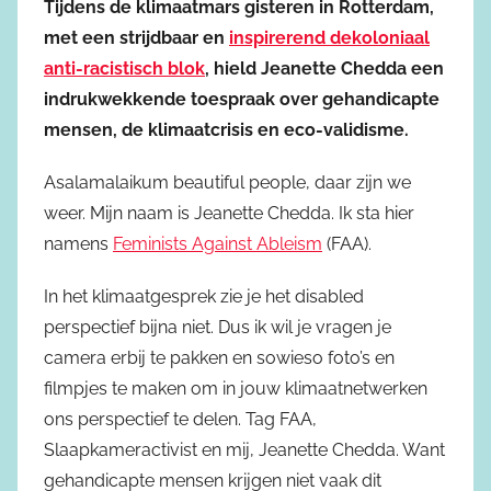
Tijdens de klimaatmars gisteren in Rotterdam,
met een strijdbaar en
inspirerend dekoloniaal
anti-racistisch blok
, hield Jeanette Chedda een
indrukwekkende toespraak over gehandicapte
mensen, de klimaatcrisis en eco-validisme.
Asalamalaikum beautiful people, daar zijn we
weer. Mijn naam is Jeanette Chedda. Ik sta hier
namens
Feminists Against Ableism
(FAA).
In het klimaatgesprek zie je het disabled
perspectief bijna niet. Dus ik wil je vragen je
camera erbij te pakken en sowieso foto’s en
filmpjes te maken om in jouw klimaatnetwerken
ons perspectief te delen. Tag FAA,
Slaapkameractivist en mij, Jeanette Chedda. Want
gehandicapte mensen krijgen niet vaak dit