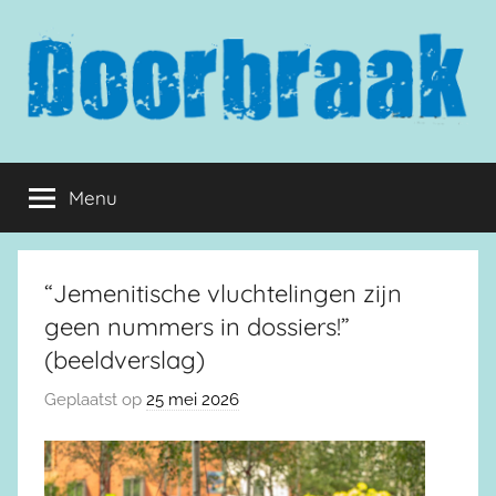
Naar
de
inhoud
springen
Doorbraak.eu
Menu
“Jemenitische vluchtelingen zijn
geen nummers in dossiers!”
(beeldverslag)
Geplaatst op
25 mei 2026