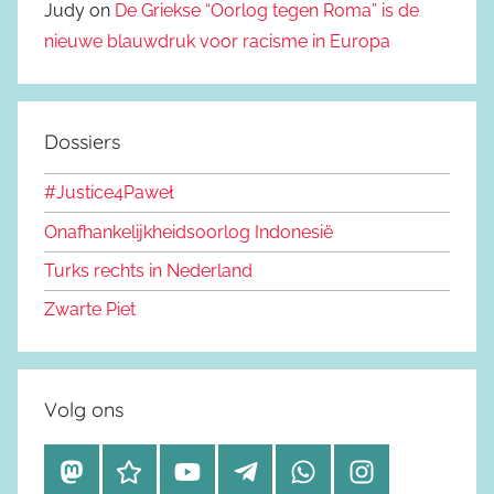
Judy on
De Griekse “Oorlog tegen Roma” is de
nieuwe blauwdruk voor racisme in Europa
Dossiers
#Justice4Paweł
Onafhankelijkheidsoorlog Indonesië
Turks rechts in Nederland
Zwarte Piet
Volg ons
M
B
Y
T
W
I