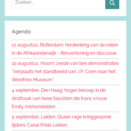
o
Z
e
o
k
e
Agenda
e
k
n
12 augustus, Rotterdam: herdenking van de rellen
e
n
in de Afrikaanderwijk - filmvertoning en discussie
n
a
22 augustus, Hoorn: zesde van tien demonstraties
a
“Verplaats het standbeeld van J.P. Coen naar het
r
Westfries Museum”
:
4 september, Den Haag: hoger beroep in de
strafzaak van twee fascisten die trans vrouw
Emily mishandelden
5 september, Leiden: Queer rage kringgesprek
tijdens Canal Pride Leiden